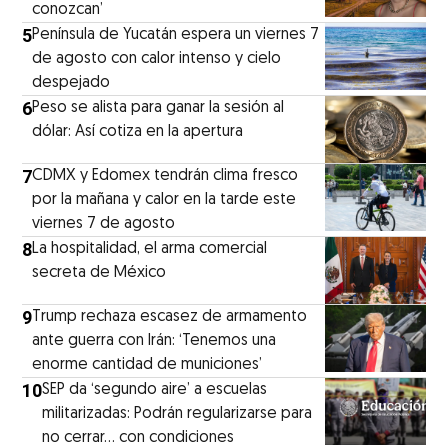
conozcan’
5
Península de Yucatán espera un viernes 7
de agosto con calor intenso y cielo
despejado
6
Peso se alista para ganar la sesión al
dólar: Así cotiza en la apertura
7
CDMX y Edomex tendrán clima fresco
por la mañana y calor en la tarde este
viernes 7 de agosto
8
La hospitalidad, el arma comercial
secreta de México
9
Trump rechaza escasez de armamento
ante guerra con Irán: ‘Tenemos una
enorme cantidad de municiones’
10
SEP da ‘segundo aire’ a escuelas
militarizadas: Podrán regularizarse para
no cerrar... con condiciones