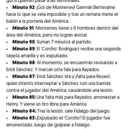
gol si quieren pasar a las semifinales.
Minuto 92
: ¡Gol de Monterrey! Germán Berterame
hace lo que se veía imposible y tras un remate mete el
balón a la portería del América.
Minuto 91
: Monterrey tiene s 6 hombres dentro del
área del América, pero no logran anotar.
Minuto 90
: Suman 7 minutos al partido.
Minuto 89
: El ‘Corcho’ Rodríguez recibe una segunda
tarjeta amarilla y es expulsado.
Minuto 88
: Al momento, se encuentran revisando a
Erick Sánchez. Y marcan otra fala para Rayados.
Minuto 87
: Erick Sánchez tira y ¡falta para Reyes!,
quien intentó interceptar a Sánchez con una barrida
contra el jugador del América, causándole una lesión.
Minuto 85:
Una falta más para Rayados, amonestan a
Henry. Y viene un tiro libre para América
Minuto 84:
Tras la lesión, sale Fidalgo del juego.
Minuto 83:
¡Expulsado el ‘Corcho’! El jugador fue
amonestado, luego de golpear a Fidalgo.