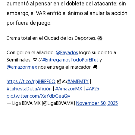
aumentó al pensar en el doblete del atacante; sin
embargo, el VAR enfrió el ánimo al anular la acción
por fuera de juego.
Drama total en el Ciudad de los Deportes. 😱
Con gol en el añadido,
@Rayados
logró su boleto a
Semifinales. 💙🤍
#EntregamosTodoPorElFut
y
@amazonmex
nos entrega el marcador. 🚚
https://t.co/rjhjHRPF6O
📰✍️
#AMEMTY
|
#LaFiestaDeLaAfición
|
#AmazonMX
|
#AP25
pic.twitter.com/XaYdbCeaQv
— Liga BBVA MX (@LigaBBVAMX)
November 30, 2025