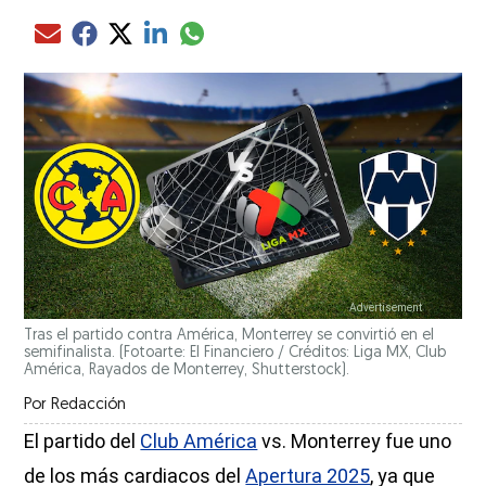
Compartir el artículo actual mediante glo
Compartir el artículo actual mediante Email
Compartir el artículo actual mediante Facebook
Compartir el artículo actual mediante Twitter
Compartir el artículo actual mediante LinkedIn
Tras el partido contra América, Monterrey se convirtió en el
semifinalista. (Fotoarte: El Financiero / Créditos: Liga MX, Club
América, Rayados de Monterrey, Shutterstock).
Por
Redacción
El partido del
Club América
vs. Monterrey fue uno
de los más cardiacos del
Apertura 2025
, ya que