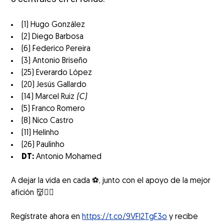
(1) Hugo González
(2) Diego Barbosa
(6) Federico Pereira
(3) Antonio Briseño
(25) Everardo López
(20) Jesús Gallardo
(14) Marcel Ruiz
(C)
(5) Franco Romero
(8) Nico Castro
(11) Helinho
(26) Paulinho
DT:
Antonio Mohamed
A dejar la vida en cada ⚽️, junto con el apoyo de la mejor
afición 👹❤️‍🔥
Regístrate ahora en
https://t.co/9VFI2TgF3o
y recibe