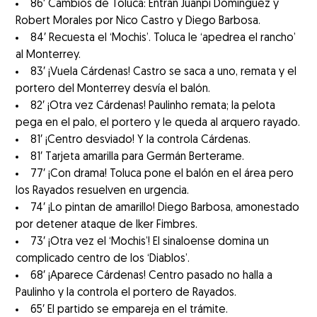
86′ Cambios de Toluca: Entran Juanpi Domínguez y
Robert Morales por Nico Castro y Diego Barbosa.
84′ Recuesta el ‘Mochis’. Toluca le ‘apedrea el rancho’
al Monterrey.
83′ ¡Vuela Cárdenas! Castro se saca a uno, remata y el
portero del Monterrey desvía el balón.
82′ ¡Otra vez Cárdenas! Paulinho remata; la pelota
pega en el palo, el portero y le queda al arquero rayado.
81′ ¡Centro desviado! Y la controla Cárdenas.
81′ Tarjeta amarilla para Germán Berterame.
77′ ¡Con drama! Toluca pone el balón en el área pero
los Rayados resuelven en urgencia.
74′ ¡Lo pintan de amarillo! Diego Barbosa, amonestado
por detener ataque de Iker Fimbres.
73′ ¡Otra vez el ‘Mochis’! El sinaloense domina un
complicado centro de los ‘Diablos’.
68′ ¡Aparece Cárdenas! Centro pasado no halla a
Paulinho y la controla el portero de Rayados.
65′ El partido se empareja en el trámite.