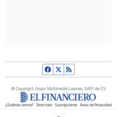
Página de Facebook
Fuente Twitter
Fuente RSS
© Copyright, Grupo Multimedia Lauman, SAPI de CV
¿Quiénes somos?
Directorio
Suscripciones
Opens in new window
Aviso de Privacidad