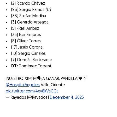
(2) Ricardo Chávez
(93) Sergio Ramos
(C)
(33) Stefan Medina
(3) Gerardo Arteaga
(5) Fidel Ambríz
(35) Iker Fimbres
(8) Óliver Torres
(17) Jesús Corona
(10) Sergio Canales
(7) Germán Berterame
DT:
Doménec Torrent
¡NUESTRO XI!👊🏼🗣️¡A GANAR, PANDILLA!💙🤍
@HospitalAngeles
Valle Oriente
pic.twitter.com/4xy8kVsCCt
— Rayados (@Rayados)
December 4, 2025