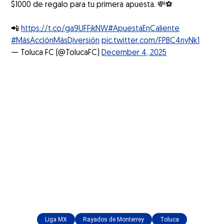
$1000 de regalo para tu primera apuesta. 💸⚽️
📲
https://t.co/ga9UFFikNW
#ApuestaEnCaliente
#MásAcciónMásDiversión
pic.twitter.com/FPBC4nyNk1
— Toluca FC (@TolucaFC)
December 4, 2025
Liga MX
Rayados de Monterrey
Toluca