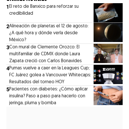
1
El reto de Banxico para reforzar su
credibilidad
2
Alineación de planetas el 12 de agosto:
¿A qué hora y dónde verla desde
México?
3
Con mural de Clemente Orozco: El
multifamiliar de CDMX donde Laura
Zapata creció con Carlos Bonavides
4
Pumas vuelve a caer en la Leagues Cup;
FC Juárez golea a Vancouver Whitecaps:
Resultados del torneo HOY
5
Pacientes con diabetes: ¿Cómo aplicar
insulina? Paso a paso para hacerlo con
jeringa, pluma y bomba