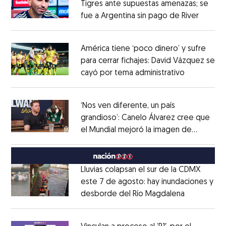
Tigres ante supuestas amenazas; se
fue a Argentina sin pago de River
Opens 
Opens in new window
América tiene ‘poco dinero’ y sufre
para cerrar fichajes: David Vázquez se
cayó por tema administrativo
Opens in 
Opens in new window
‘Nos ven diferente, un país
grandioso’: Canelo Álvarez cree que
el Mundial mejoró la imagen de
Opens in new window
México
Opens in new window
Lluvias colapsan el sur de la CDMX
este 7 de agosto: hay inundaciones y
desborde del Río Magdalena
Opens in 
Opens in new window