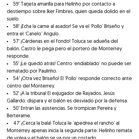
59′ Tarjeta amarilla para Helinho por contacto a
destiempo sobre Iker Fimbres, quien queda dolido en el
suelo.
58′ ¡Echa la carne al asador! Se va el ‘Pollo’ Briseño y
entra el ‘Canelo’ Angulo.
57′ ¡Cárdenas en el fondo! Toluca se adueña del
balón, Castro le pega pero el portero de Monterrey
responde.
55′ ¡Le quedó atrás! Centro ‘endiablado’ no puede ser
rematado por Paulinho.
54′ ¡Otra vez Briseño! El ‘Pollo’ responde correcto ante
centro del Monterrey.
52′ ¡A la tribuna! El exjugador de Rayados, Jesús
Gallardo, dispara y el balón es desviado por la defensa.
50′ Entran las asistencias. Se trompican Pereira y
Berterame.
47′ ¡Cerca la bala! Toluca le ‘apedrea el rancho’ al
Monterrey apenas inicia la segunda parte. Helinho remata
de volea y el balón se va por un costado.