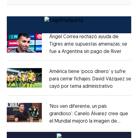
Ángel Correa rechazó ayuda de
Tigres ante supuestas amenazas; se
fue a Argentina sin pago de River
Opens 
Opens in new window
América tiene ‘poco dinero’ y sufre
para cerrar fichajes: David Vázquez se
cayó por tema administrativo
Opens in 
Opens in new window
‘Nos ven diferente, un país
grandioso’: Canelo Álvarez cree que
el Mundial mejoró la imagen de
Opens in new window
México
Opens in new window