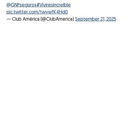
@GNPseguros
#Viviresincreíble
pic.twitter.com/twywfK4Hd0
— Club América (@ClubAmerica)
September 21, 2025