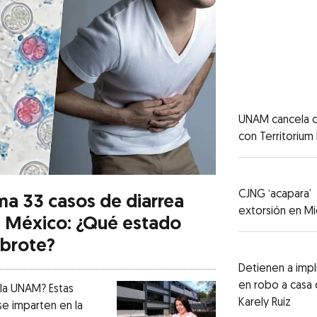
UNAM cancela c
con Territorium 
CJNG ‘acapara’
ma 33 casos de diarrea
extorsión en M
n México: ¿Qué estado
 brote?
Detienen a imp
en robo a casa
la UNAM? Estas
Karely Ruiz
se imparten en la