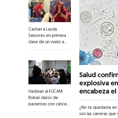
Cachan a Layda
Sansores en primera
clase de un vuelo a
Madrid; usuarios de
redes le recuerdan
austeridad
Salud confir
explosiva e
encabeza el
Hackean al FUCAM:
Roban datos de
pacientes con cáncer
¿No te quedaste en 
de mama y estudios
son las carreras que 
radiológicos