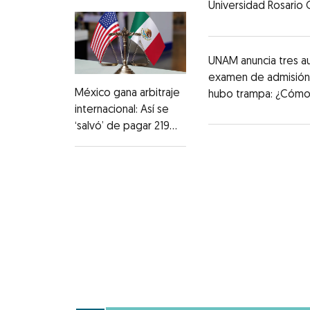
Universidad Rosario 
UNAM anuncia tres au
examen de admisión
México gana arbitraje
hubo trampa: ¿Cómo
internacional: Así se
‘salvó’ de pagar 219
millones de dólares a
fondos de EU