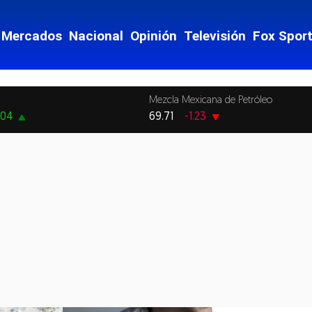
Mercados
Nacional
Opinión
Televisión
Fox Spor
Mezcla Mexicana de Petróleo
.04
69.71
-1.23