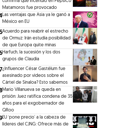
confirma que incendio en PepsiCo
Matamoros fue provocado
4
Las ventajas que Asia ya le ganó a
México en EU
5
Acuerdo para reabrir el estrecho
de Ormuz: Irán estudia posibilidad
de que Europa quite minas
6
Harfuch, la sucesión y los dos
grupos de Claudia
7
¿Influencer César Gastélum fue
asesinado por videos sobre el
Cártel de Sinaloa? Esto sabemos
8
Mario Villanueva se queda en
prisión: Juez ratifica condena de 35
años para el exgobernador de
QRoo
9
EU ‘pone precio’ a la cabeza de
líderes del CJNG: Ofrece más de