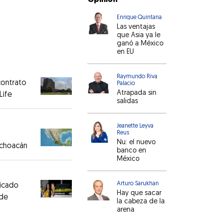
Opinión
Enrique Quintana
Las ventajas
que Asia ya le
ganó a México
en EU
Raymundo Riva
ontrato
Palacio
Atrapada sin
Life
salidas
Jeanette Leyva
Reus
Nu: el nuevo
ichoacán
banco en
México
Arturo Sarukhan
licado
Hay que sacar
 de
la cabeza de la
arena