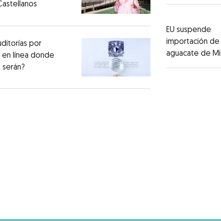
Castellanos
EU suspende
importación de
ditorías por
aguacate de M
 en línea donde
 serán?