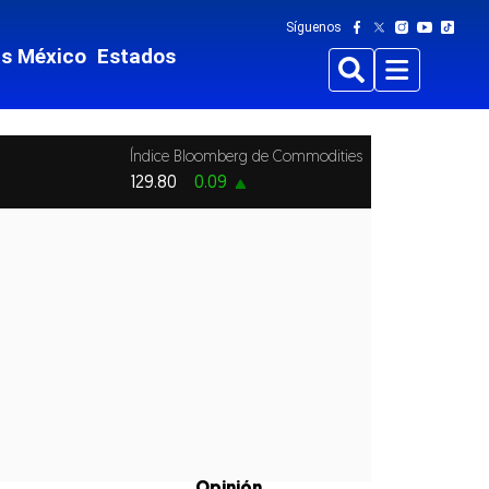
Síguenos
ts México
Estados
Buscar
Menu
Índice Bloomberg de Commodities
129.80
0.09