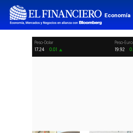
Economía
Peso-Dolar
Peso-Euro
17.24
0.01
19.92
0