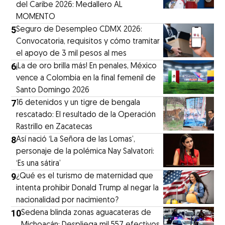
del Caribe 2026: Medallero AL
MOMENTO
5
Seguro de Desempleo CDMX 2026:
Convocatoria, requisitos y cómo tramitar
el apoyo de 3 mil pesos al mes
6
¡La de oro brilla más! En penales, México
vence a Colombia en la final femenil de
Santo Domingo 2026
7
16 detenidos y un tigre de bengala
rescatado: El resultado de la Operación
Rastrillo en Zacatecas
8
⁠Así nació ‘La Señora de las Lomas’,
personaje de la polémica Nay Salvatori:
‘Es una sátira’
9
¿Qué es el turismo de maternidad que
intenta prohibir Donald Trump al negar la
nacionalidad por nacimiento?
10
Sedena blinda zonas aguacateras de
Michoacán: Despliega mil 557 efectivos