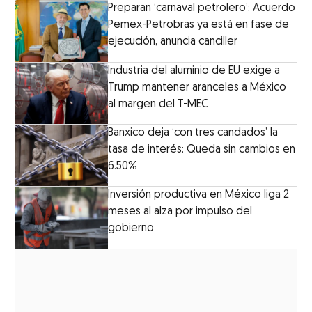
Preparan ‘carnaval petrolero’: Acuerdo
Pemex-Petrobras ya está en fase de
ejecución, anuncia canciller
Industria del aluminio de EU exige a
Trump mantener aranceles a México
al margen del T-MEC
Banxico deja ‘con tres candados’ la
tasa de interés: Queda sin cambios en
6.50%
Inversión productiva en México liga 2
meses al alza por impulso del
gobierno