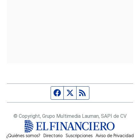
Página de Facebook
Fuente Twitter
Fuente RSS
© Copyright, Grupo Multimedia Lauman, SAPI de CV
¿Quiénes somos?
Directorio
Suscripciones
Opens in new window
Aviso de Privacidad