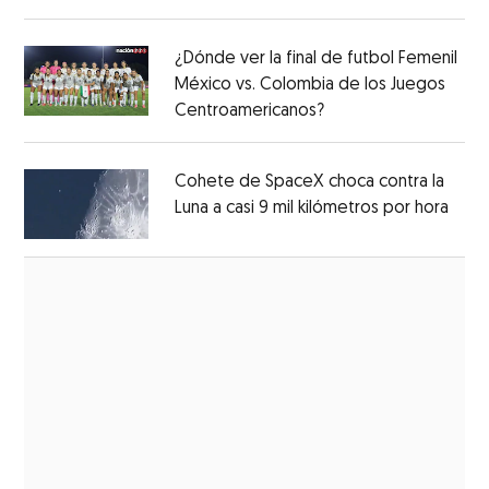
Opens in new window
¿Dónde ver la final de futbol Femenil
México vs. Colombia de los Juegos
Centroamericanos?
Opens in new windo
Opens in new window
Cohete de SpaceX choca contra la
Luna a casi 9 mil kilómetros por hora
Open
Opens in new window