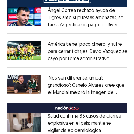
Ángel Correa rechazó ayuda de
Tigres ante supuestas amenazas; se
fue a Argentina sin pago de River
Opens 
Opens in new window
América tiene ‘poco dinero’ y sufre
para cerrar fichajes: David Vázquez se
cayó por tema administrativo
Opens in 
Opens in new window
‘Nos ven diferente, un país
grandioso’: Canelo Álvarez cree que
el Mundial mejoró la imagen de
Opens in new window
México
Opens in new window
Salud confirma 33 casos de diarrea
explosiva en el país; mantiene
vigilancia epidemiológica
Opens in new 