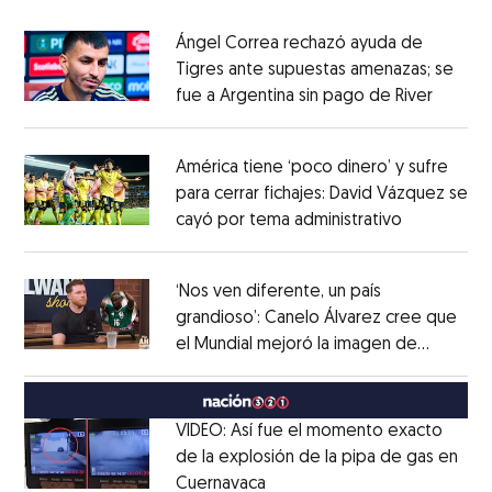
Ángel Correa rechazó ayuda de
Tigres ante supuestas amenazas; se
fue a Argentina sin pago de River
Opens 
Opens in new window
América tiene ‘poco dinero’ y sufre
para cerrar fichajes: David Vázquez se
cayó por tema administrativo
Opens in 
Opens in new window
‘Nos ven diferente, un país
grandioso’: Canelo Álvarez cree que
el Mundial mejoró la imagen de
Opens in new window
México
Opens in new window
VIDEO: Así fue el momento exacto
de la explosión de la pipa de gas en
Cuernavaca
Opens in new window