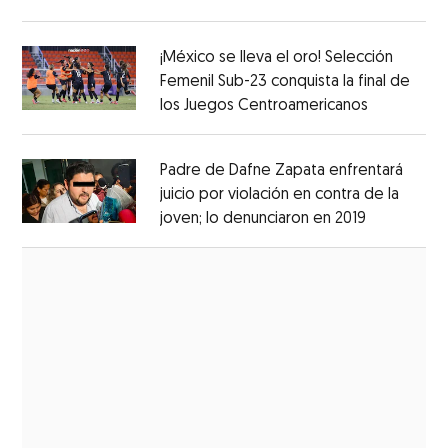
Opens in new window
¡México se lleva el oro! Selección
Femenil Sub-23 conquista la final de
los Juegos Centroamericanos
Opens in 
Opens in new window
Padre de Dafne Zapata enfrentará
juicio por violación en contra de la
joven; lo denunciaron en 2019
Opens in 
Opens in new window