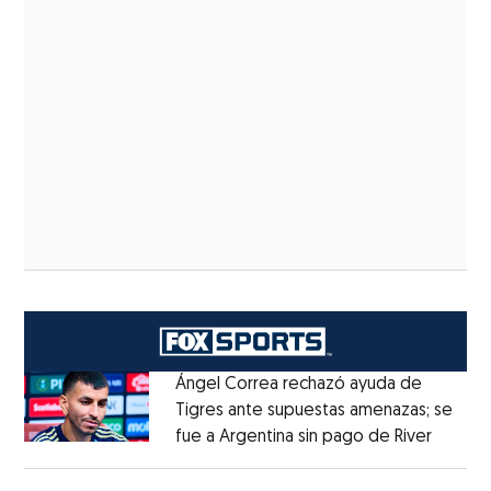
Ángel Correa rechazó ayuda de
Tigres ante supuestas amenazas; se
fue a Argentina sin pago de River
Opens 
Opens in new window