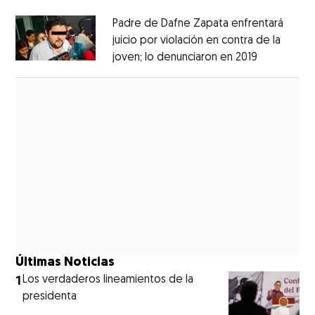
Padre de Dafne Zapata enfrentará
juicio por violación en contra de la
joven; lo denunciaron en 2019
Opens in 
Opens in new window
Últimas Noticias
1
Los verdaderos lineamientos de la
presidenta