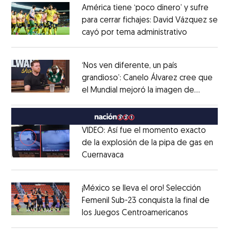
América tiene ‘poco dinero’ y sufre
para cerrar fichajes: David Vázquez se
cayó por tema administrativo
Opens in 
Opens in new window
‘Nos ven diferente, un país
grandioso’: Canelo Álvarez cree que
el Mundial mejoró la imagen de
Opens in new window
México
Opens in new window
VIDEO: Así fue el momento exacto
de la explosión de la pipa de gas en
Cuernavaca
Opens in new window
Opens in new window
¡México se lleva el oro! Selección
Femenil Sub-23 conquista la final de
los Juegos Centroamericanos
Opens in 
Opens in new window