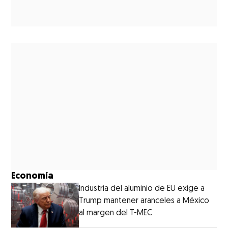
Economía
Industria del aluminio de EU exige a
Trump mantener aranceles a México
al margen del T-MEC