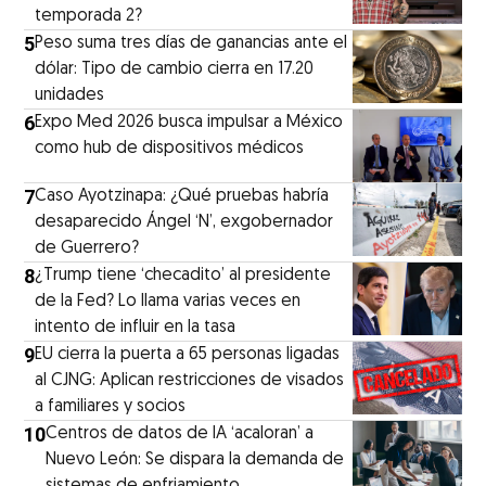
temporada 2?
5
Peso suma tres días de ganancias ante el
dólar: Tipo de cambio cierra en 17.20
unidades
6
Expo Med 2026 busca impulsar a México
como hub de dispositivos médicos
7
Caso Ayotzinapa: ¿Qué pruebas habría
desaparecido Ángel ‘N’, exgobernador
de Guerrero?
8
¿Trump tiene ‘checadito’ al presidente
de la Fed? Lo llama varias veces en
intento de influir en la tasa
9
EU cierra la puerta a 65 personas ligadas
al CJNG: Aplican restricciones de visados
a familiares y socios
10
Centros de datos de IA ‘acaloran’ a
Nuevo León: Se dispara la demanda de
sistemas de enfriamiento