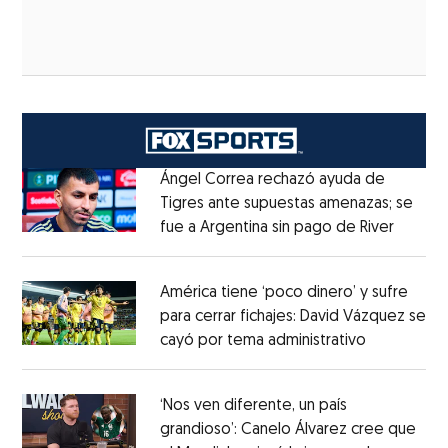
Ángel Correa rechazó ayuda de
Tigres ante supuestas amenazas; se
fue a Argentina sin pago de River
Opens 
Opens in new window
América tiene ‘poco dinero’ y sufre
para cerrar fichajes: David Vázquez se
cayó por tema administrativo
Opens in 
Opens in new window
‘Nos ven diferente, un país
grandioso’: Canelo Álvarez cree que