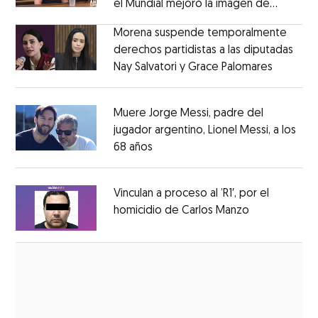
el Mundial mejoró la imagen de
Opens in new window
México
Opens in new window
Morena suspende temporalmente
derechos partidistas a las diputadas
Nay Salvatori y Grace Palomares
Opens i
Opens in new window
Muere Jorge Messi, padre del
jugador argentino, Lionel Messi, a los
68 años
Opens in new window
Opens in new window
Vinculan a proceso al ’R1′, por el
homicidio de Carlos Manzo
Opens in ne
Opens in new window