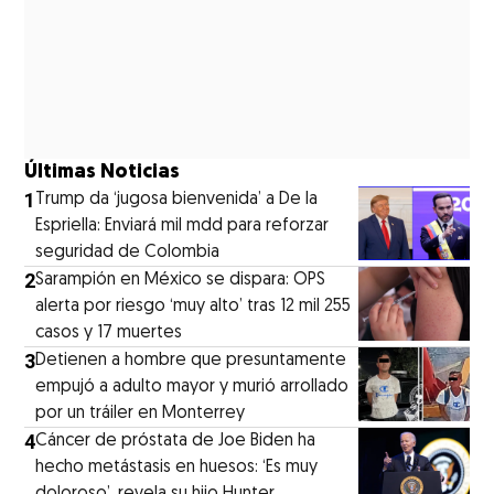
Últimas Noticias
1
Trump da ‘jugosa bienvenida’ a De la
Espriella: Enviará mil mdd para reforzar
seguridad de Colombia
2
Sarampión en México se dispara: OPS
alerta por riesgo ‘muy alto’ tras 12 mil 255
casos y 17 muertes
3
Detienen a hombre que presuntamente
empujó a adulto mayor y murió arrollado
por un tráiler en Monterrey
4
Cáncer de próstata de Joe Biden ha
hecho metástasis en huesos: ‘Es muy
doloroso’, revela su hijo Hunter