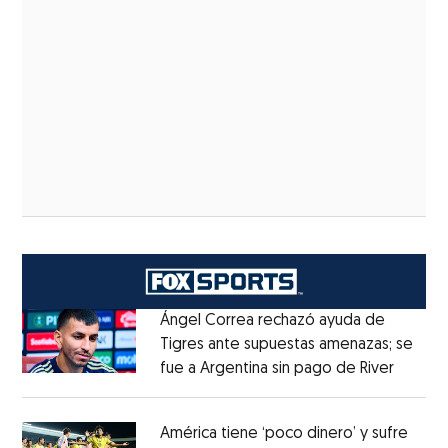
Ángel Correa rechazó ayuda de
Tigres ante supuestas amenazas; se
fue a Argentina sin pago de River
Opens 
Opens in new window
América tiene ‘poco dinero’ y sufre