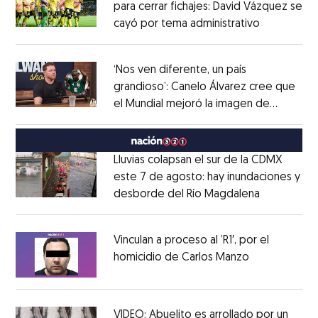
para cerrar fichajes: David Vázquez se
cayó por tema administrativo
Opens in 
Opens in new window
‘Nos ven diferente, un país
grandioso’: Canelo Álvarez cree que
el Mundial mejoró la imagen de
Opens in new window
México
Opens in new window
Lluvias colapsan el sur de la CDMX
este 7 de agosto: hay inundaciones y
desborde del Río Magdalena
Opens in 
Opens in new window
Vinculan a proceso al ’R1′, por el
homicidio de Carlos Manzo
Opens in ne
Opens in new window
VIDEO: Abuelito es arrollado por un