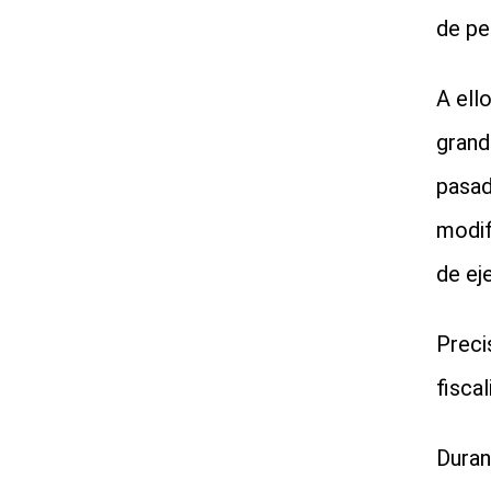
de pe
A ell
grand
pasad
modif
de ej
Preci
fisca
Duran