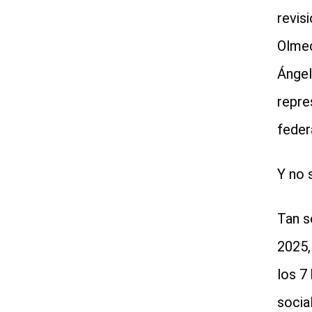
revis
Olmec
Ángel
repre
federa
Y no 
Tan s
2025,
los 7
socia