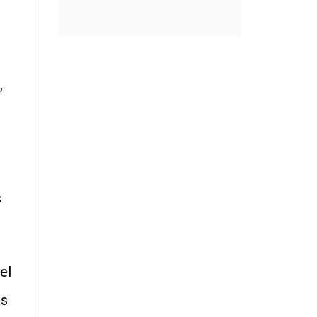
,
s
el
as