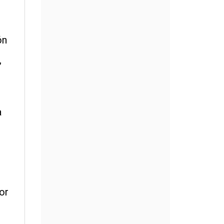
ón
,
a
or