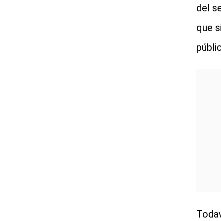
del s
que s
públi
Todav