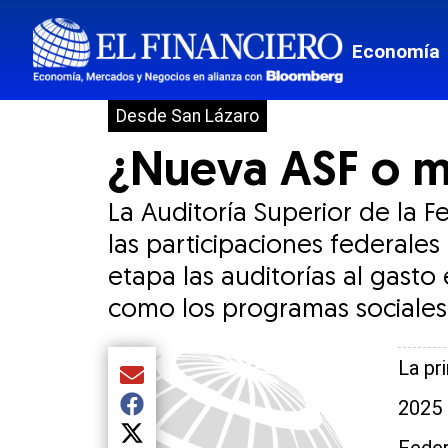
Economía
Desde San Lázaro
¿Nueva ASF o m
La Auditoría Superior de la 
las participaciones federale
etapa las auditorías al gasto
como los programas sociales 
La pr
Compartir el artículo actual mediante Email
2025 
Compartir el artículo actual mediante Facebook
Compartir el artículo actual mediante Twitter