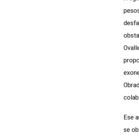
pesos
desfal
obsta
Ovall
propo
exone
Obrad
colab
Ese a
se ob