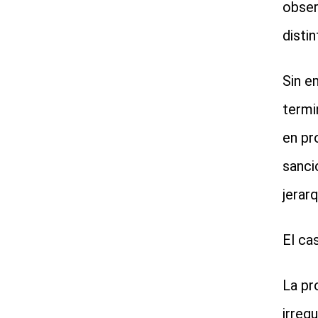
obser
disti
Sin e
termi
en pr
sanci
jerarq
El ca
La pr
irreg