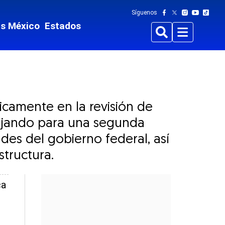
Síguenos
ts México
Estados
Buscar
Menu
icamente en la revisión de
 dejando para una segunda
ades del gobierno federal, así
structura.
ca