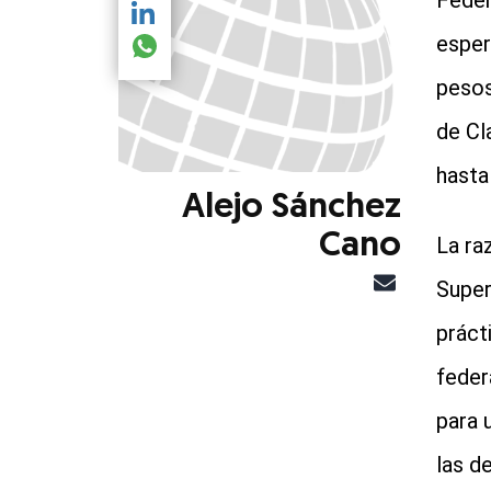
Feder
Compartir el artículo actual mediante LinkedIn
esper
Compartir el artículo actual mediante global.so
pesos
de Cl
hasta
Alejo Sánchez
Cano
La ra
Super
práct
feder
para 
las d