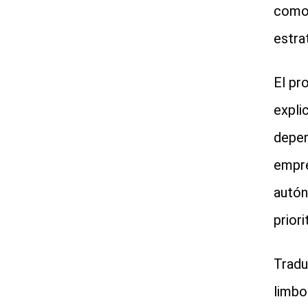
como 
estra
El pr
expli
depen
empre
autón
prior
Tradu
limbo