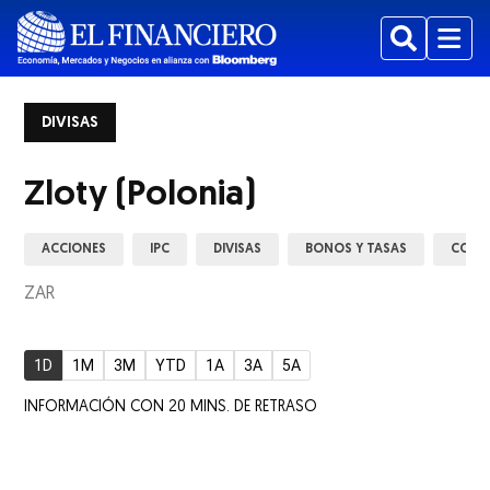
Buscar
Menu
DIVISAS
Zloty (Polonia)
ACCIONES
IPC
DIVISAS
BONOS Y TASAS
COMM
ZAR
1D
1M
3M
YTD
1A
3A
5A
INFORMACIÓN CON 20 MINS. DE RETRASO
ew window