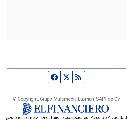
Página de Facebook
Fuente Twitter
Fuente RSS
© Copyright, Grupo Multimedia Lauman, SAPI de CV
¿Quiénes somos?
Directorio
Suscripciones
Opens in new window
Aviso de Privacidad