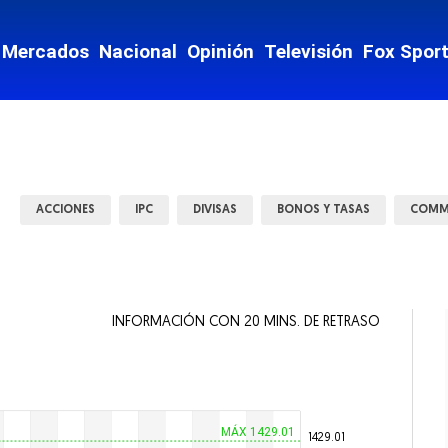
nzas
Mercados
Nacional
Opinión
Televisión
Fox Spor
te y Movilidad
ey
Mostrar Estados subsecciones
ACCIONES
IPC
DIVISAS
BONOS Y TASAS
COMM
INFORMACIÓN CON 20 MINS. DE RETRASO
 vida
ntario
MÁX 1429.01
1429.01