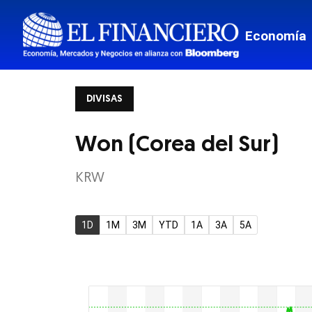
Mis Fina
Economía
Viajes
Transpor
DIVISAS
Monterr
Estados
Won (Corea del Sur)
Mundo
KRW
Border
Tech
1D
1M
3M
YTD
1A
3A
5A
Estilo de
El Pregu
Ciencia