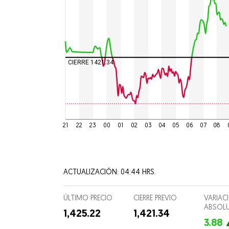
Culturas
Espectá
Food and
CIERRE 1421.34
Entreten
Director
Suscripc
21
22
23
00
01
02
03
04
05
06
07
08
ACTUALIZACIÓN: 04:44 HRS.
ÚLTIMO PRECIO
CIERRE PREVIO
VARIAC
ABSOL
1,425.22
1,421.34
3.88