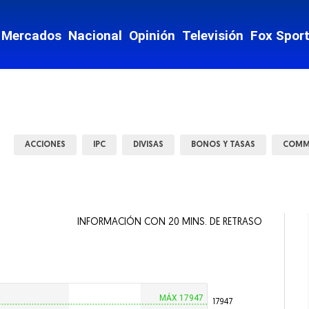
nzas
Mercados
Nacional
Opinión
Televisión
Fox Spor
te y Movilidad
ey
Mostrar Estados subsecciones
ACCIONES
IPC
DIVISAS
BONOS Y TASAS
COMM
INFORMACIÓN CON 20 MINS. DE RETRASO
 vida
ntario
MÁX 17947
17947