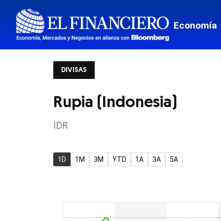
Mis Fina
Economía
Viajes
Transpor
DIVISAS
Monterr
Estados
Rupia (Indonesia)
Mundo
IDR
Border
1D
1M
3M
YTD
1A
3A
5A
Tech
Estilo de
El Pregu