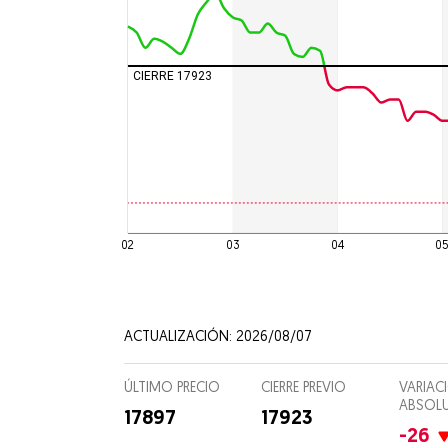
Ciencia
Culturas
CIERRE 17923
Espectá
Food and
Entreten
Director
02
03
04
0
Suscripc
ACTUALIZACIÓN: 2026/08/07
ÚLTIMO PRECIO
CIERRE PREVIO
VARIAC
ABSOL
17897
17923
-26