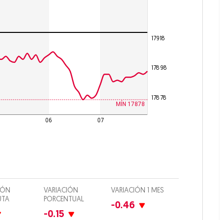
17918
culos
 Drink
17898
imiento
17878
io
MÍN 17878
5
06
07
iones
Opens in new window
IÓN
VARIACIÓN
VARIACIÓN 1 MES
UTA
PORCENTUAL
-0.46
-0.15