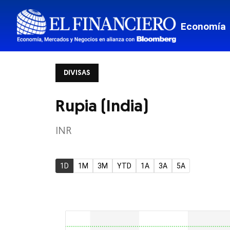
Mis Fina
Economía
Viajes
Transpor
DIVISAS
Monterr
Estados
Rupia (India)
Mundo
INR
Border
1D
1M
3M
YTD
1A
3A
5A
Tech
Estilo de
El Pregu