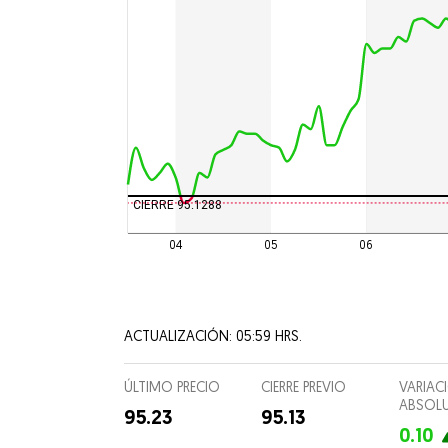
Ciencia
Culturas
Espectá
Food and
Entreten
CIERRE 95.1288
Director
04
05
06
Suscripc
ACTUALIZACIÓN: 05:59 HRS.
ÚLTIMO PRECIO
CIERRE PREVIO
VARIAC
ABSOL
95.23
95.13
0.10