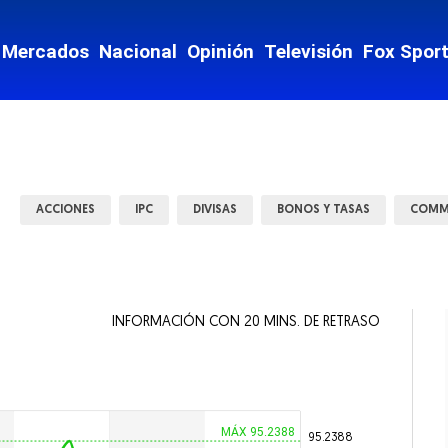
nzas
Mercados
Nacional
Opinión
Televisión
Fox Spor
te y Movilidad
ey
Mostrar Estados subsecciones
ACCIONES
IPC
DIVISAS
BONOS Y TASAS
COMM
INFORMACIÓN CON 20 MINS. DE RETRASO
 vida
ntario
MÁX 95.2388
95.2388