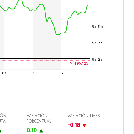
culos
95.185
 Drink
95.155
imiento
95.125
io
MÍN 95.125
07
08
09
10
iones
Opens in new window
IÓN
VARIACIÓN
VARIACIÓN 1 MES
UTA
PORCENTUAL
-0.18
0.10