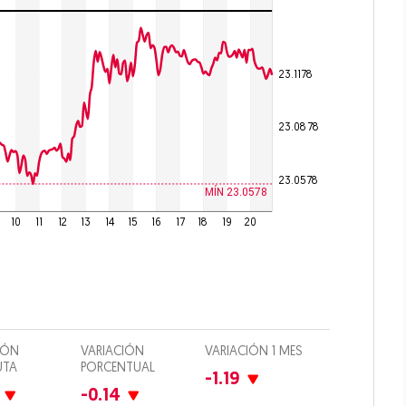
culos
23.1178
 Drink
23.0878
imiento
23.0578
io
MÍN 23.0578
10
11
12
13
14
15
16
17
18
19
20
iones
Opens in new window
IÓN
VARIACIÓN
VARIACIÓN 1 MES
UTA
PORCENTUAL
-1.19
-0.14