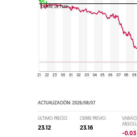
Ciencia
CIERRE 23.1552
Culturas
Espectá
Food and
Entreten
Director
21
22
23
00
01
02
03
04
05
06
07
08
09
Suscripc
ACTUALIZACIÓN: 2026/08/07
ÚLTIMO PRECIO
CIERRE PREVIO
VARIAC
ABSOL
23.12
23.16
-0.03