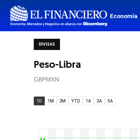
Mis Fina
Economía
Viajes
Transpor
DIVISAS
Monterr
Estados
Peso-Libra
Mundo
GBPMXN
Border
1D
1M
3M
YTD
1A
3A
5A
Tech
Estilo de
El Pregu