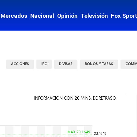
nzas
Mercados
Nacional
Opinión
Televisión
Fox Spor
te y Movilidad
ey
Mostrar Estados subsecciones
ACCIONES
IPC
DIVISAS
BONOS Y TASAS
COMM
INFORMACIÓN CON 20 MINS. DE RETRASO
 vida
ntario
MÁX 23.1649
23.1649