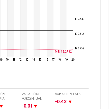
culos
12.2842
 Drink
12.2812
imiento
12.2782
io
MÍN 12.2782
iones
Opens in new window
09
10
11
12
13
14
15
16
17
18
19
20
IÓN
VARIACIÓN
VARIACIÓN 1 MES
UTA
PORCENTUAL
-0.42
-0.01