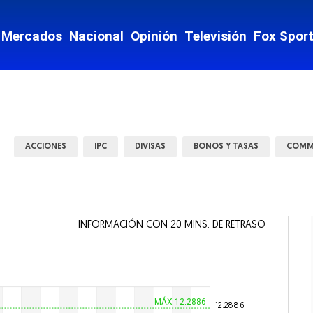
nzas
Mercados
Nacional
Opinión
Televisión
Fox Spor
te y Movilidad
ey
Mostrar Estados subsecciones
ACCIONES
IPC
DIVISAS
BONOS Y TASAS
COMM
INFORMACIÓN CON 20 MINS. DE RETRASO
 vida
ntario
MÁX 12.2886
12.2886