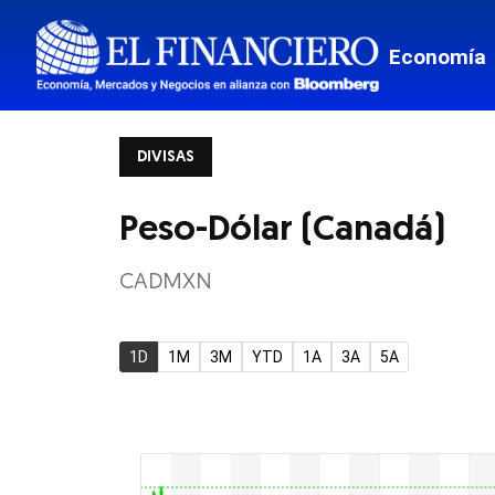
Mis Fina
Economía
Viajes
Transpor
DIVISAS
Monterr
Estados
Peso-Dólar (Canadá)
Mundo
CADMXN
Border
Tech
1D
1M
3M
YTD
1A
3A
5A
Estilo de
El Pregu
Ciencia