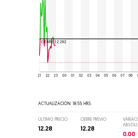
Culturas
Espectá
Food and
CIERRE 12.282
Entreten
Director
Suscripc
21
22
23
00
01
02
03
04
05
06
07
08
ACTUALIZACIÓN: 18:55 HRS.
ÚLTIMO PRECIO
CIERRE PREVIO
VARIAC
ABSOL
12.28
12.28
0.00