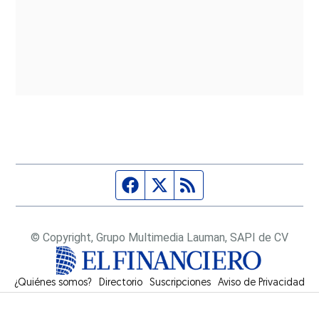
Página de Facebook
Fuente Twitter
Fuente RSS
© Copyright, Grupo Multimedia Lauman, SAPI de CV
¿Quiénes somos?
Directorio
Suscripciones
Opens in new window
Aviso de Privacidad