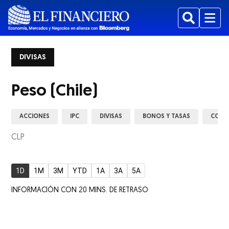
Buscar
Menu
DIVISAS
Peso (Chile)
ACCIONES
IPC
DIVISAS
BONOS Y TASAS
COMM
CLP
1D
1M
3M
YTD
1A
3A
5A
INFORMACIÓN CON 20 MINS. DE RETRASO
ew window