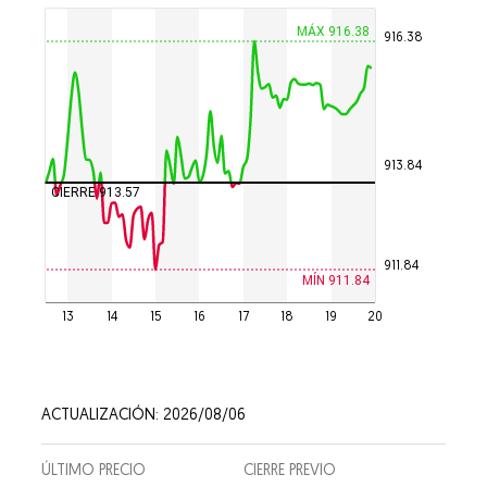
MÁX 916.38
916.38
913.84
CIERRE 913.57
911.84
MÍN 911.84
13
14
15
16
17
18
19
20
ACTUALIZACIÓN: 2026/08/06
ÚLTIMO PRECIO
CIERRE PREVIO