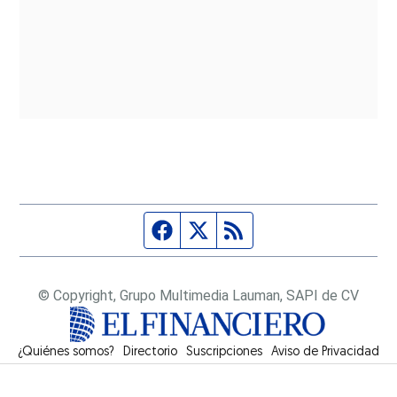
Página de Facebook
Fuente Twitter
Fuente RSS
© Copyright, Grupo Multimedia Lauman, SAPI de CV
¿Quiénes somos?
Directorio
Suscripciones
Opens in new window
Aviso de Privacidad