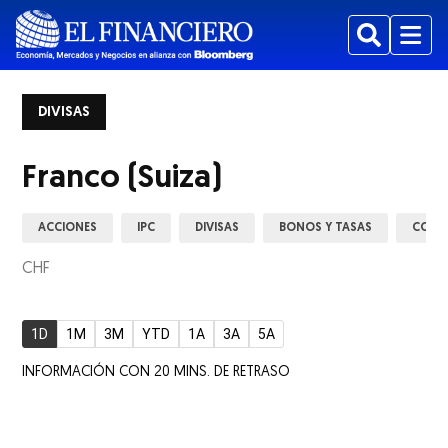
Buscar
Menu
DIVISAS
Franco (Suiza)
ACCIONES
IPC
DIVISAS
BONOS Y TASAS
COMM
CHF
1D
1M
3M
YTD
1A
3A
5A
INFORMACIÓN CON 20 MINS. DE RETRASO
ew window