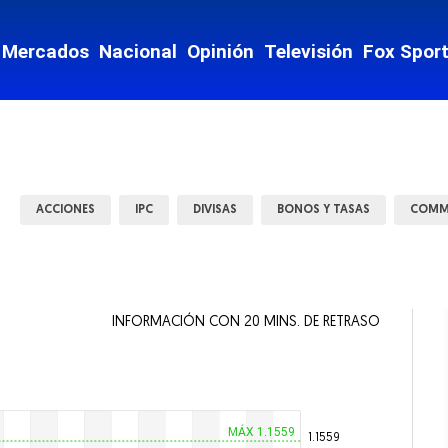
nzas
Mercados
Nacional
Opinión
Televisión
Fox Spor
te y Movilidad
ey
Mostrar Estados subsecciones
ACCIONES
IPC
DIVISAS
BONOS Y TASAS
COMM
INFORMACIÓN CON 20 MINS. DE RETRASO
 vida
ntario
MÁX 1.1559
1.1559