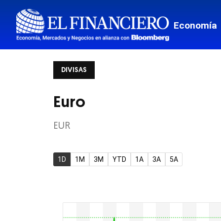
Mis Fina
Economía
Viajes
Transpor
DIVISAS
Monterr
Estados
Euro
Mundo
EUR
Border
Tech
1D
1M
3M
YTD
1A
3A
5A
Estilo de
El Pregu
Ciencia