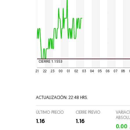
Culturas
Espectá
Food and
Entreten
Director
CIERRE 1.1553
Suscripc
21
22
23
00
01
02
03
04
05
06
07
08
ACTUALIZACIÓN: 22:48 HRS.
ÚLTIMO PRECIO
CIERRE PREVIO
VARIAC
ABSOL
1.16
1.16
0.00