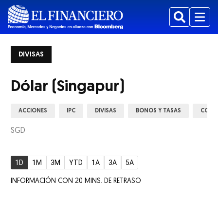
Buscar
Menu
DIVISAS
Dólar (Singapur)
ACCIONES
IPC
DIVISAS
BONOS Y TASAS
COMM
SGD
1D
1M
3M
YTD
1A
3A
5A
INFORMACIÓN CON 20 MINS. DE RETRASO
ew window