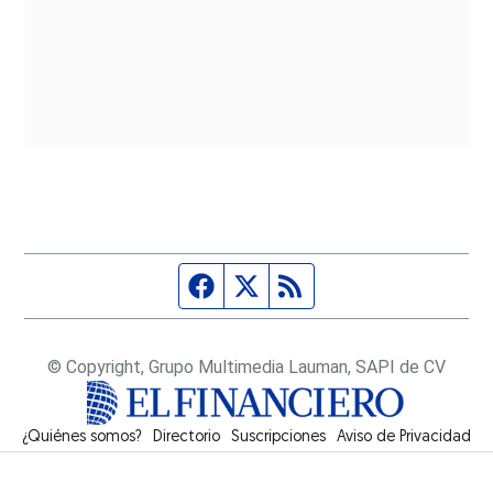
Página de Facebook
Fuente Twitter
Fuente RSS
© Copyright, Grupo Multimedia Lauman, SAPI de CV
¿Quiénes somos?
Directorio
Suscripciones
Opens in new window
Aviso de Privacidad