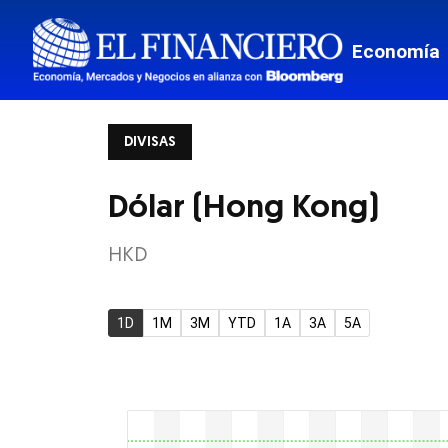
Mis Fina
Economía
Viajes
Transpor
DIVISAS
Monterr
Estados
Dólar (Hong Kong)
Mundo
HKD
Border
1D
1M
3M
YTD
1A
3A
5A
Tech
Estilo de
El Pregu