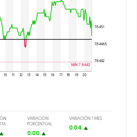
culos
7.8451
 Drink
7.84465
imiento
7.8442
io
MÍN 7.8442
10
11
12
13
14
15
16
17
18
19
20
iones
Opens in new window
IÓN
VARIACIÓN
VARIACIÓN 1 MES
UTA
PORCENTUAL
0.04
0.00