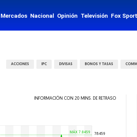
nzas
Mercados
Nacional
Opinión
Televisión
Fox Spor
te y Movilidad
ey
Mostrar Estados subsecciones
ACCIONES
IPC
DIVISAS
BONOS Y TASAS
COMM
INFORMACIÓN CON 20 MINS. DE RETRASO
 vida
ntario
MÁX 7.8459
7.8459