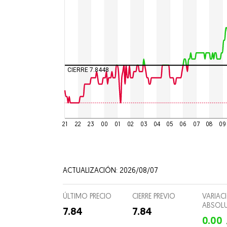
Ciencia
Culturas
Espectá
Food and
CIERRE 7.8448
Entreten
Director
21
22
23
00
01
02
03
04
05
06
07
08
09
Suscripc
ACTUALIZACIÓN: 2026/08/07
ÚLTIMO PRECIO
CIERRE PREVIO
VARIAC
ABSOL
7.84
7.84
0.00