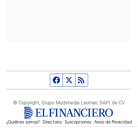
Página de Facebook
Fuente Twitter
Fuente RSS
© Copyright, Grupo Multimedia Lauman, SAPI de CV
¿Quiénes somos?
Directorio
Suscripciones
Opens in new window
Aviso de Privacidad