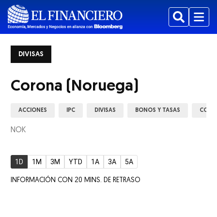
Buscar
Menu
DIVISAS
Corona (Noruega)
ACCIONES
IPC
DIVISAS
BONOS Y TASAS
COMM
NOK
1D
1M
3M
YTD
1A
3A
5A
INFORMACIÓN CON 20 MINS. DE RETRASO
ew window