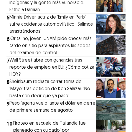
indígenas y la gente más vulnerable:
Esthela Damián
5
Minnie Driver, actriz de ‘Emily en París’,
sufre accidente automovilístico: ‘Salimos
arrastrándonos’
6
‘Orita’ no, joven: UNAM pide checar más
tarde en sitio para aspirantes las sedes
del examen de control
7
Wall Street abre con ganancias tras
reporte de empleo en EU: ¿Cómo cotiza
HOY?
8
Sheinbaum rechaza cerrar tema del
‘Mayo’ tras petición de Ken Salazar: ‘No
basta con decir que ya pasó’
9
Peso ‘agarra vuelo’ ante el dólar en cierre
de primera semana de agosto
10
Tiroteo en escuela de Tailandia fue
‘planeado con cuidado’ por