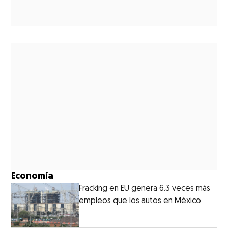
Economía
Fracking en EU genera 6.3 veces más
empleos que los autos en México