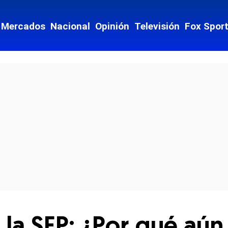
Mercados
Nacional
Opinión
Televisión
Fox Spor
cial-whatsapp
e la SEP: ¿Por qué aú