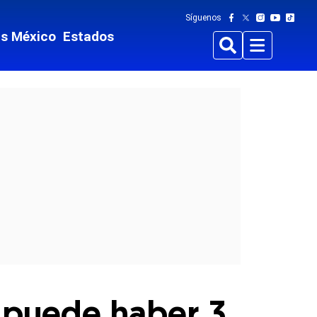
Síguenos
ts México
Estados
Buscar
Menu
n puede haber 3