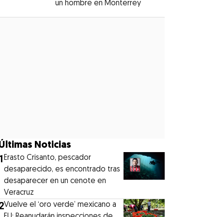
un hombre en Monterrey
Opens in new windo
Opens in new window
Últimas Noticias
1
Erasto Crisanto, pescador
desaparecido, es encontrado tras
desaparecer en un cenote en
Veracruz
2
Vuelve el ‘oro verde’ mexicano a
EU: Reanudarán inspecciones de