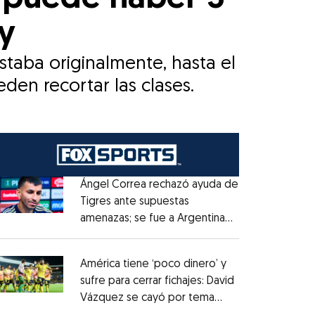
y
taba originalmente, hasta el
eden recortar las clases.
Ángel Correa rechazó ayuda de
Tigres ante supuestas
amenazas; se fue a Argentina
Opens in new window
sin pago de River
Opens in new window
América tiene ‘poco dinero’ y
sufre para cerrar fichajes: David
Vázquez se cayó por tema
Opens in new window