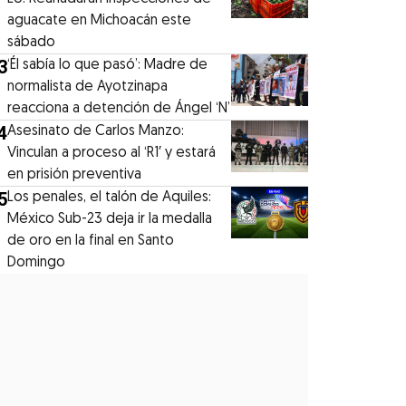
aguacate en Michoacán este
sábado
3
‘Él sabía lo que pasó’: Madre de
normalista de Ayotzinapa
reacciona a detención de Ángel ‘N’
4
Asesinato de Carlos Manzo:
Vinculan a proceso al ‘R1′ y estará
en prisión preventiva
5
Los penales, el talón de Aquiles:
México Sub-23 deja ir la medalla
de oro en la final en Santo
Domingo