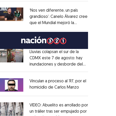
administrativo
Opens in new window
‘Nos ven diferente, un país
grandioso’: Canelo Álvarez cree
que el Mundial mejoró la
Opens in new window
imagen de México
Opens in new window
Lluvias colapsan el sur de la
CDMX este 7 de agosto: hay
inundaciones y desborde del
Opens in new window
Río Magdalena
Opens in new window
Vinculan a proceso al ’R1′, por el
homicidio de Carlos Manzo
Opens in new wind
Opens in new window
VIDEO: Abuelito es arrollado por
un tráiler tras ser empujado por