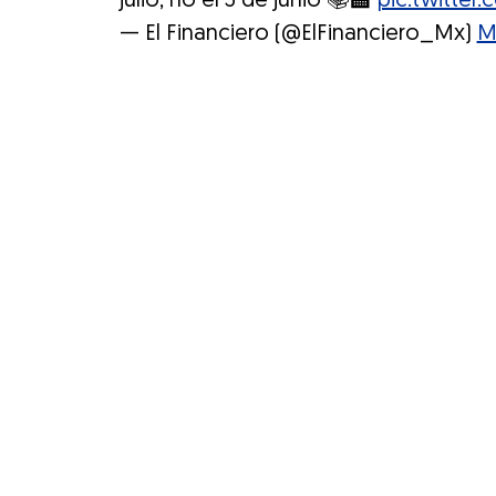
julio, no el 5 de junio 📚🏫
pic.twitter
— El Financiero (@ElFinanciero_Mx)
M