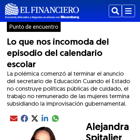
Buscar
Menu
Punto de encuentro
Lo que nos incomoda del
episodio del calendario
escolar
La polémica comenzó al terminar el anuncio
del secretario de Educación Cuando el Estado
no construye políticas públicas de cuidado, el
trabajo no remunerado de las mujeres termina
subsidiando la improvisación gubernamental.
Compartir el artículo actual mediante glo
Compartir el artículo actual mediante Email
Compartir el artículo actual mediante Facebook
Compartir el artículo actual mediante Twitter
Compartir el artículo actual mediante LinkedIn
Alejandra
Spitalier