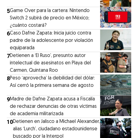
5
Game Over para la cartera: Nintendo
Switch 2 subirá de precio en México;
¿cuánto costará?
6
Caso Dafne Zapata: Inicia juicio contra
padre de la adolescente por violación
equiparada
7
Detienen a ‘El Ruso’, presunto autor
intelectual de asesinatos en Playa del
Carmen, Quintana Roo
8
Peso ‘aprovecha’ la debilidad del dólar:
Así cerró la primera semana de agosto
9
Madre de Dafne Zapata acusa a Fiscalía
de rechazar denuncias de otras víctimas
de academia militarizada
10
Detienen en Jalisco a Michael Alexander,
alias ‘Lurch’, ciudadano estadounidense
buscado por la Interpol