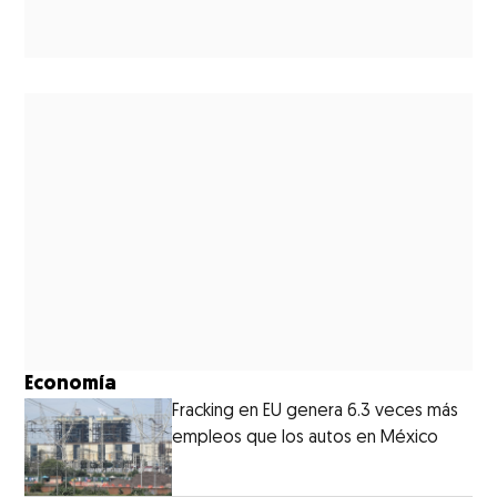
Economía
Fracking en EU genera 6.3 veces más
empleos que los autos en México