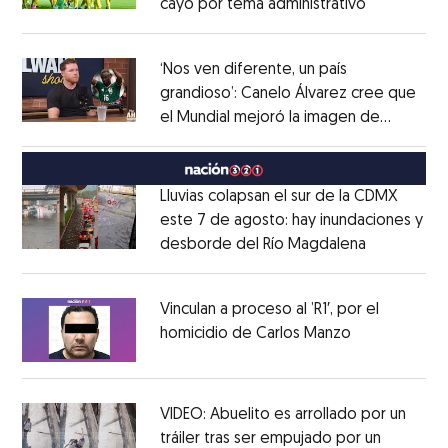
cayó por tema administrativo
Opens in 
Opens in new window
‘Nos ven diferente, un país
grandioso’: Canelo Álvarez cree que
el Mundial mejoró la imagen de
Opens in new window
México
Opens in new window
Lluvias colapsan el sur de la CDMX
este 7 de agosto: hay inundaciones y
desborde del Río Magdalena
Opens in 
Opens in new window
Vinculan a proceso al ’R1′, por el
homicidio de Carlos Manzo
Opens in ne
Opens in new window
VIDEO: Abuelito es arrollado por un
tráiler tras ser empujado por un