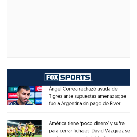
Ángel Correa rechazó ayuda de
Tigres ante supuestas amenazas; se
fue a Argentina sin pago de River
Opens 
Opens in new window
América tiene ‘poco dinero’ y sufre
para cerrar fichajes: David Vázquez se