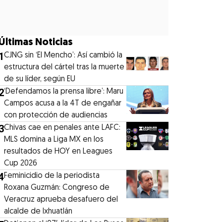
Últimas Noticias
1
CJNG sin ‘El Mencho’: Así cambió la
estructura del cártel tras la muerte
de su líder, según EU
2
‘Defendamos la prensa libre’: Maru
Campos acusa a la 4T de engañar
con protección de audiencias
3
Chivas cae en penales ante LAFC:
MLS domina a Liga MX en los
resultados de HOY en Leagues
Cup 2026
4
Feminicidio de la periodista
Roxana Guzmán: Congreso de
Veracruz aprueba desafuero del
alcalde de Ixhuatlán