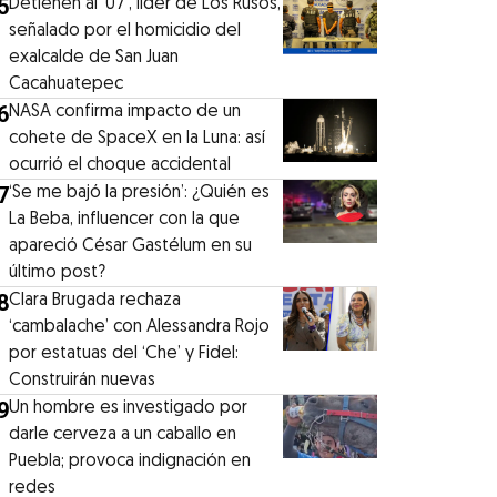
5
Detienen al ‘07′, líder de Los Rusos,
señalado por el homicidio del
exalcalde de San Juan
Cacahuatepec
6
NASA confirma impacto de un
cohete de SpaceX en la Luna: así
ocurrió el choque accidental
7
‘Se me bajó la presión’: ¿Quién es
La Beba, influencer con la que
apareció César Gastélum en su
último post?
8
Clara Brugada rechaza
‘cambalache’ con Alessandra Rojo
por estatuas del ‘Che’ y Fidel:
Construirán nuevas
9
Un hombre es investigado por
darle cerveza a un caballo en
Puebla; provoca indignación en
redes