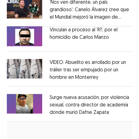
‘Nos ven diferente, un país
grandioso’: Canelo Álvarez cree que
el Mundial mejoró la imagen de
Opens in new window
México
Opens in new window
Vinculan a proceso al ’R1′, por el
homicidio de Carlos Manzo
Opens in ne
Opens in new window
VIDEO: Abuelito es arrollado por un
tráiler tras ser empujado por un
hombre en Monterrey
Opens in new wi
Opens in new window
Surge nueva acusación, por violencia
sexual, contra director de academia
donde murió Dafne Zapata
Opens in ne
Opens in new window