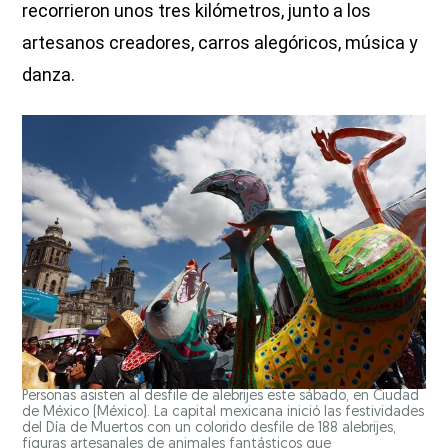
recorrieron unos tres kilómetros, junto a los
artesanos creadores, carros alegóricos, música y
danza.
Personas asisten al desfile de alebrijes este sábado, en Ciudad
de México (México). La capital mexicana inició las festividades
del Día de Muertos con un colorido desfile de 188 alebrijes,
figuras artesanales de animales fantásticos que