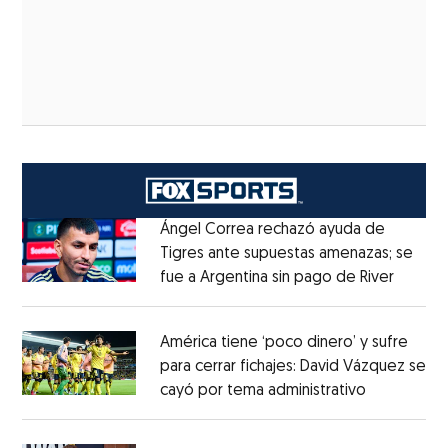
Ángel Correa rechazó ayuda de
Tigres ante supuestas amenazas; se
fue a Argentina sin pago de River
Opens 
Opens in new window
América tiene ‘poco dinero’ y sufre
para cerrar fichajes: David Vázquez se
cayó por tema administrativo
Opens in 
Opens in new window