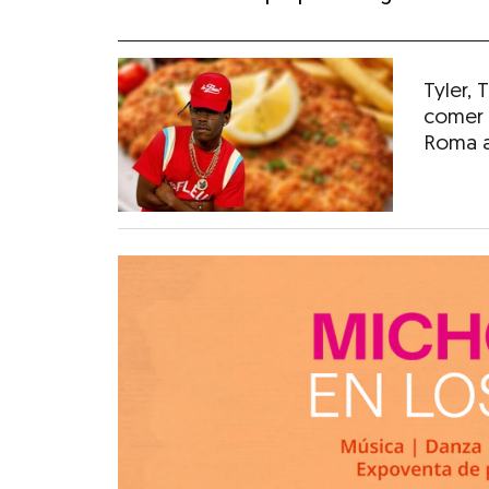
Tyler,
comer 
Roma a