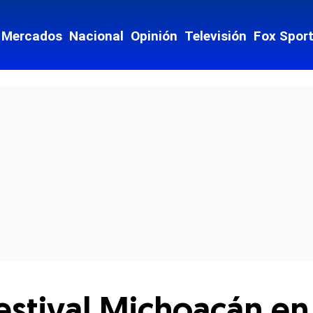
Mercados
Nacional
Opinión
Televisión
Fox Spor
cial-whatsapp
estival Michoacán en