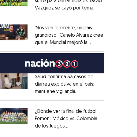
sufre para cerrar fichajes: David
Vázquez se cayó por tema
Opens in new window
administrativo
Opens in new window
‘Nos ven diferente, un país
grandioso’: Canelo Álvarez cree
que el Mundial mejoró la
Opens in new window
imagen de México
Opens in new window
Salud confirma 33 casos de
diarrea explosiva en el país;
mantiene vigilancia
Opens in new window
epidemiológica
Opens in new window
¿Dónde ver la final de futbol
Femenil México vs. Colombia
de los Juegos
Opens in new window
Centroamericanos?
Opens in new window