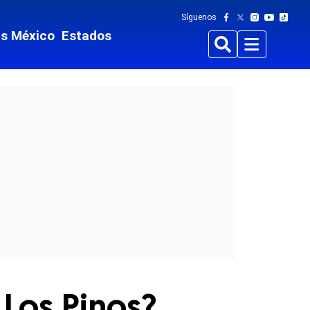
Síguenos
ts México
Estados
Buscar
Menu
 Los Pinos?