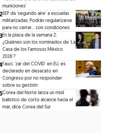
municiones’
2
SEP da ‘segundo aire’ a escuelas
militarizadas: Podrán regularizarse
para no cerrar... con condiciones
3
En la placa de la semana 2:
¿Quiénes son los nominados de ‘La
Casa de los Famosos México
2026’?
4
Fauci, ‘zar del COVID’ en EU, es
declarado en desacato en
Congreso por no responder
sobre su gestión
5
Corea del Norte lanza un misil
balístico de corto alcance hacia el
mar, dice Corea del Sur