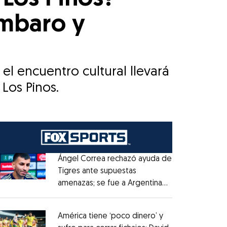
ámbaro y
el encuentro cultural llevará
Los Pinos.
Ángel Correa rechazó ayuda de
Tigres ante supuestas
amenazas; se fue a Argentina
Opens in new window
sin pago de River
Opens in new window
América tiene ‘poco dinero’ y