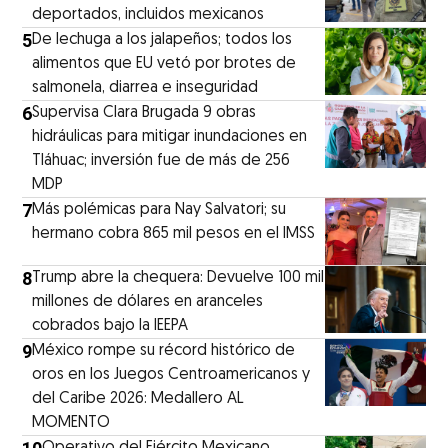
deportados, incluidos mexicanos
5
De lechuga a los jalapeños; todos los
alimentos que EU vetó por brotes de
salmonela, diarrea e inseguridad
6
Supervisa Clara Brugada 9 obras
hidráulicas para mitigar inundaciones en
Tláhuac; inversión fue de más de 256
MDP
7
Más polémicas para Nay Salvatori; su
hermano cobra 865 mil pesos en el IMSS
8
Trump abre la chequera: Devuelve 100 mil
millones de dólares en aranceles
cobrados bajo la IEEPA
9
México rompe su récord histórico de
oros en los Juegos Centroamericanos y
del Caribe 2026: Medallero AL
MOMENTO
Operativo del Ejército Mexicano