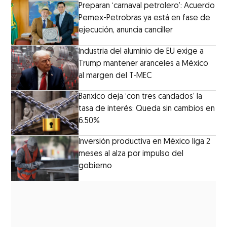
Preparan ‘carnaval petrolero’: Acuerdo
Pemex-Petrobras ya está en fase de
ejecución, anuncia canciller
Industria del aluminio de EU exige a
Trump mantener aranceles a México
al margen del T-MEC
Banxico deja ‘con tres candados’ la
tasa de interés: Queda sin cambios en
6.50%
Inversión productiva en México liga 2
meses al alza por impulso del
gobierno