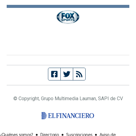
© Copyright, Grupo Multimedia Lauman, SAPI de CV
(Opens in new window
•
•
•
¿Quiénes somos?
Directorio
Suscripciones
Aviso de