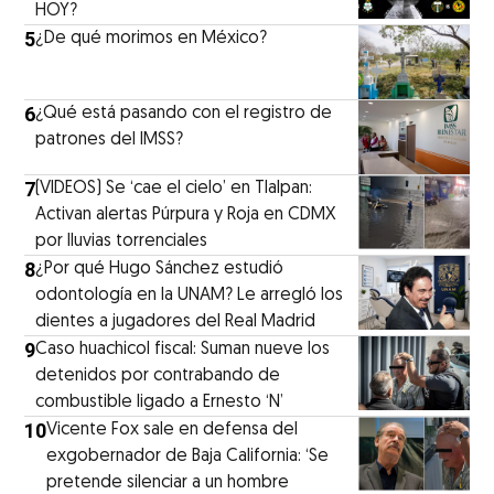
HOY?
5
¿De qué morimos en México?
6
¿Qué está pasando con el registro de
patrones del IMSS?
7
(VIDEOS) Se ‘cae el cielo’ en Tlalpan:
Activan alertas Púrpura y Roja en CDMX
por lluvias torrenciales
8
¿Por qué Hugo Sánchez estudió
odontología en la UNAM? Le arregló los
dientes a jugadores del Real Madrid
9
Caso huachicol fiscal: Suman nueve los
detenidos por contrabando de
combustible ligado a Ernesto ‘N’
10
Vicente Fox sale en defensa del
exgobernador de Baja California: ‘Se
pretende silenciar a un hombre