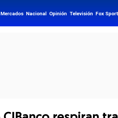
Mercados
Nacional
Opinión
Televisión
Fox Spor
cial-whatsapp
CIBanco respiran tra