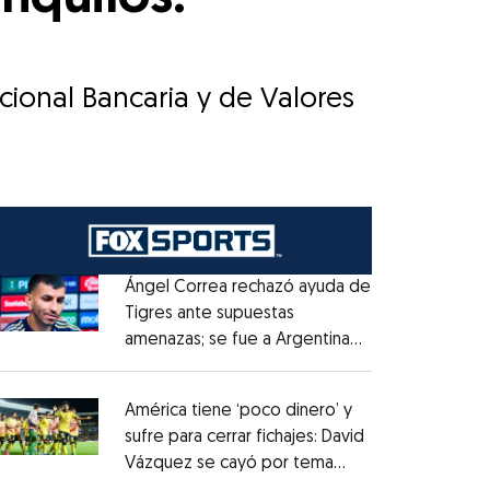
cional Bancaria y de Valores
Ángel Correa rechazó ayuda de
Tigres ante supuestas
amenazas; se fue a Argentina
Opens in new window
sin pago de River
Opens in new window
América tiene ‘poco dinero’ y
sufre para cerrar fichajes: David
Vázquez se cayó por tema
Opens in new window