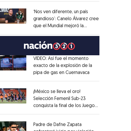
administrativo
Opens in new window
‘Nos ven diferente, un país
grandioso’: Canelo Álvarez cree
que el Mundial mejoró la
Opens in new window
imagen de México
Opens in new window
VIDEO: Así fue el momento
exacto de la explosión de la
pipa de gas en Cuernavaca
Opens in new win
Opens in new window
¡México se lleva el oro!
Selección Femenil Sub-23
conquista la final de los Juegos
Opens in new window
Centroamericanos
Opens in new window
Padre de Dafne Zapata