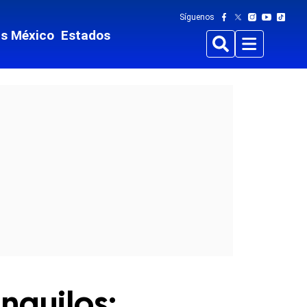
Síguenos
ts México
Estados
Buscar
Menu
nquilos: