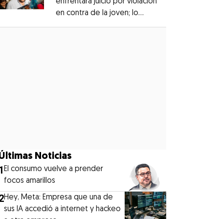
enfrentará juicio por violación
en contra de la joven; lo
Opens in new window
denunciaron en 2019
Opens in new window
Últimas Noticias
1
El consumo vuelve a prender
focos amarillos
2
Hey, Meta: Empresa que una de
sus IA accedió a internet y hackeo