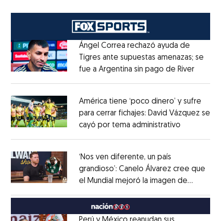
Ángel Correa rechazó ayuda de
Tigres ante supuestas amenazas; se
fue a Argentina sin pago de River
Opens 
Opens in new window
América tiene ‘poco dinero’ y sufre
para cerrar fichajes: David Vázquez se
cayó por tema administrativo
Opens in 
Opens in new window
‘Nos ven diferente, un país
grandioso’: Canelo Álvarez cree que
el Mundial mejoró la imagen de
Opens in new window
México
Opens in new window
Perú y México reanudan sus