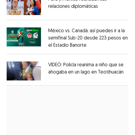
relaciones diplomáticas
Opens in new w
Opens in new window
México vs. Canadá: así puedes ir a la
semifinal Sub-20 desde 223 pesos en
el Estadio Banorte
Opens in new window
Opens in new window
VIDEO: Policía reanima a niño que se
ahogaba en un lago en Teotihuacán
Open
Opens in new window