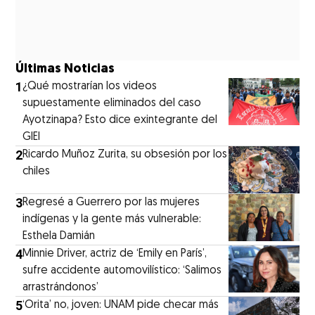
Últimas Noticias
1
¿Qué mostrarían los videos
supuestamente eliminados del caso
Ayotzinapa? Esto dice exintegrante del
GIEI
2
Ricardo Muñoz Zurita, su obsesión por los
chiles
3
Regresé a Guerrero por las mujeres
indígenas y la gente más vulnerable:
Esthela Damián
4
Minnie Driver, actriz de ‘Emily en París’,
sufre accidente automovilístico: ‘Salimos
arrastrándonos’
5
‘Orita’ no, joven: UNAM pide checar más