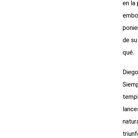
en la
embor
ponien
de su
qué.
Diego
Siemp
templ
lance
natur
triun