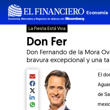
Economía
La Fiesta Está Viva
Don Fer
Don Fernando de la Mora Ova
bravura excepcional y una tar
El do
Compartir el artículo actual mediante Email
Aguas
Compartir el artículo actual mediante Facebook
Compartir el artículo actual mediante Twitter
de Sa
Compartir el artículo actual mediante LinkedIn
mexic
Compartir el artículo actual mediante global.so