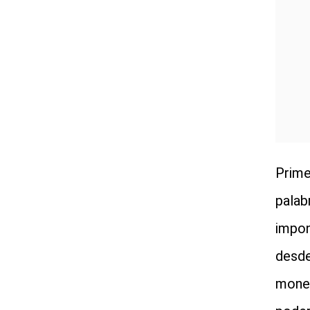
Prime
palab
impon
desde
moned