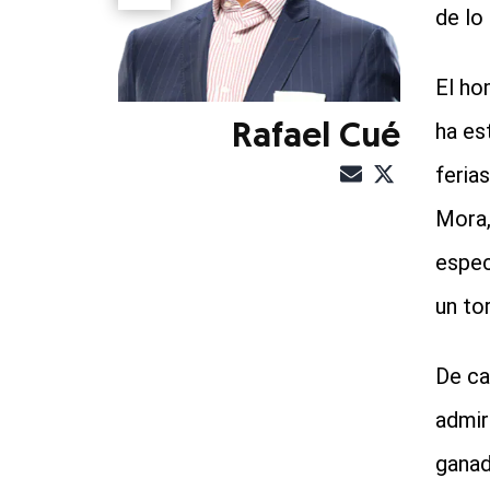
de lo
El ho
ha es
Rafael Cué
feria
Mora,
espec
un to
De ca
admir
ganad