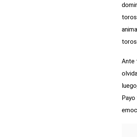
domin
toros
anima
toros
Ante 
olvid
luego,
Payo 
emoci