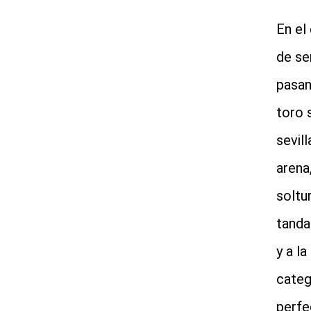
En el 
de se
pasan
toro 
sevil
arena
soltu
tanda
y a l
categ
perfe