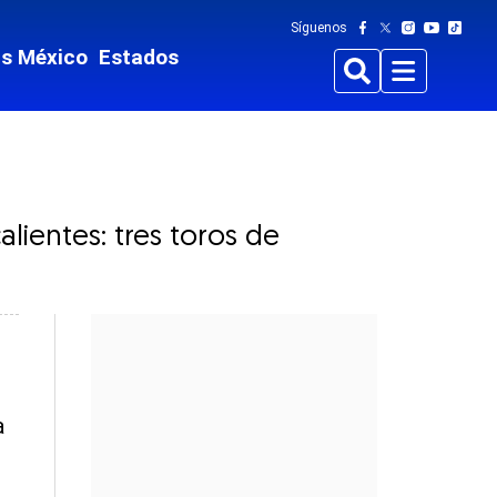
Síguenos
ts México
Estados
Buscar
Menu
ientes: tres toros de
a