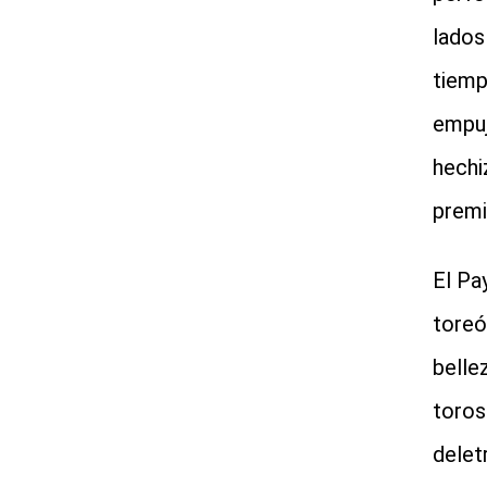
lados
tiemp
empuj
hechi
premi
El Pa
toreó
belle
toros
delet