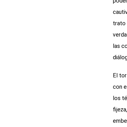
poder
cauti
trato
verda
las c
diálo
El tor
con e
los t
fijez
embes