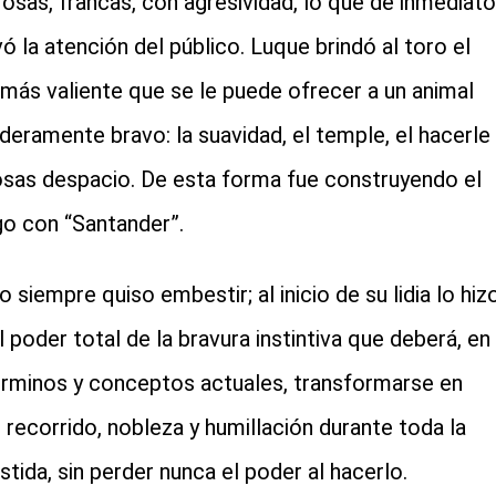
osas, francas, con agresividad, lo que de inmediato
vó la atención del público. Luque brindó al toro el
 más valiente que se le puede ofrecer a un animal
deramente bravo: la suavidad, el temple, el hacerle
osas despacio. De esta forma fue construyendo el
go con “Santander”.
o siempre quiso embestir; al inicio de su lidia lo hiz
l poder total de la bravura instintiva que deberá, en
érminos y conceptos actuales, transformarse en
a, recorrido, nobleza y humillación durante toda la
tida, sin perder nunca el poder al hacerlo.