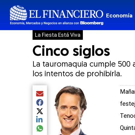
Economía
La Fiesta Está Viva
Cinco siglos
La tauromaquia cumple 500 a
los intentos de prohibirla.
Mañan
Compartir el artículo actual mediante Email
feste
Compartir el artículo actual mediante Facebook
Compartir el artículo actual mediante Twitter
Tenoc
Compartir el artículo actual mediante LinkedIn
Quint
Compartir el artículo actual mediante global.so