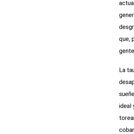
actua
gener
desgr
que, 
gente 
La ta
desap
sueñe
ideal
torea
cobar