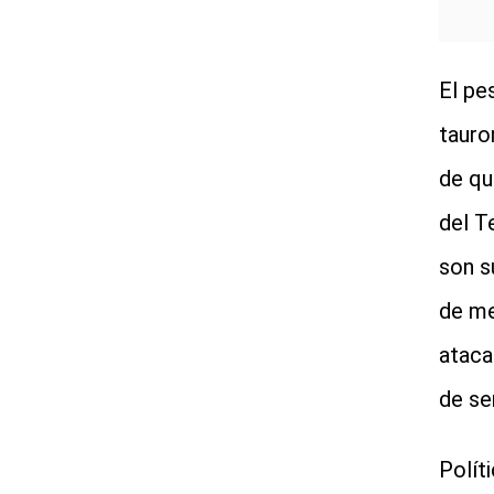
El pe
tauro
de qu
del T
son s
de me
ataca
de se
Polít