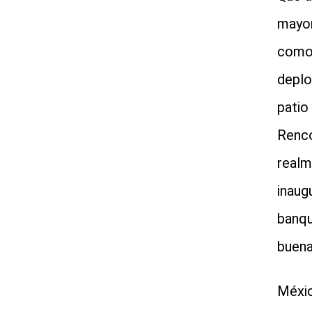
mayor
como 
deplo
patio
Renco
realm
inaug
banqu
buena
Méxic