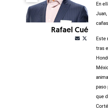
En el
Juan,
cañas
Rafael Cué
Este 
tras 
Hondu
Méxic
anima
paso 
que d
Corté