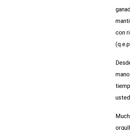
ganad
manti
con r
(q.e.
Desde
mano 
tiemp
usted
Mucha
orgul