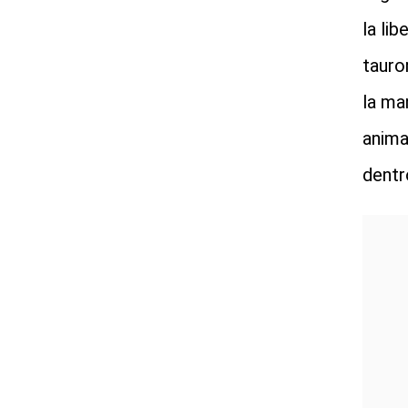
la li
tauro
la ma
anima
dentr