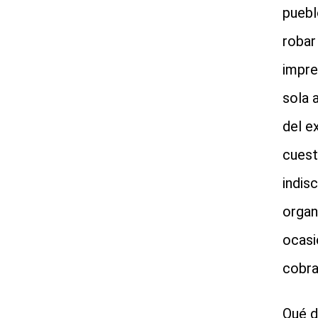
puebl
robar
impre
sola 
del e
cuest
indis
organ
ocasi
cobra
Qué d