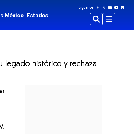
Síguenos
ts México
Estados
Buscar
Menu
 legado histórico y rechaza
er
V.