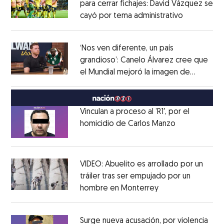
para cerrar fichajes: David Vázquez se
cayó por tema administrativo
Opens in 
Opens in new window
‘Nos ven diferente, un país
grandioso’: Canelo Álvarez cree que
el Mundial mejoró la imagen de
Opens in new window
México
Opens in new window
Vinculan a proceso al ’R1′, por el
homicidio de Carlos Manzo
Opens in ne
Opens in new window
VIDEO: Abuelito es arrollado por un
tráiler tras ser empujado por un
hombre en Monterrey
Opens in new wi
Opens in new window
Surge nueva acusación, por violencia