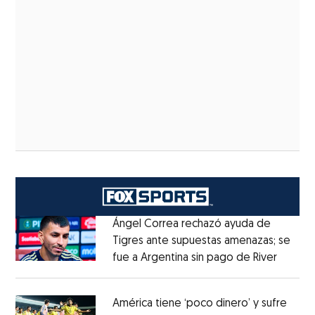
Ángel Correa rechazó ayuda de
Tigres ante supuestas amenazas; se
fue a Argentina sin pago de River
Opens 
Opens in new window
América tiene ‘poco dinero’ y sufre