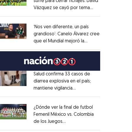
sufre para cerrar fichajes: David
Vázquez se cayó por tema
Opens in new window
administrativo
Opens in new window
‘Nos ven diferente, un país
grandioso’: Canelo Álvarez cree
que el Mundial mejoró la
Opens in new window
imagen de México
Opens in new window
Salud confirma 33 casos de
diarrea explosiva en el país;
mantiene vigilancia
Opens in new window
epidemiológica
Opens in new window
¿Dónde ver la final de futbol
Femenil México vs. Colombia
de los Juegos
Opens in new window
Centroamericanos?
Opens in new window