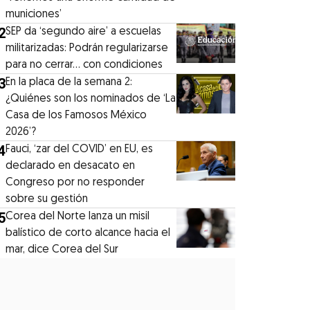
municiones’
2
SEP da ‘segundo aire’ a escuelas
militarizadas: Podrán regularizarse
para no cerrar... con condiciones
3
En la placa de la semana 2:
¿Quiénes son los nominados de ‘La
Casa de los Famosos México
2026’?
4
Fauci, ‘zar del COVID’ en EU, es
declarado en desacato en
Congreso por no responder
sobre su gestión
5
Corea del Norte lanza un misil
balístico de corto alcance hacia el
mar, dice Corea del Sur