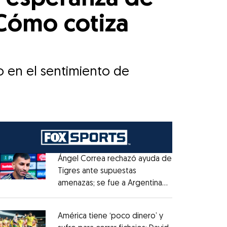
¿Cómo cotiza
o en el sentimiento de
Ángel Correa rechazó ayuda de
Tigres ante supuestas
amenazas; se fue a Argentina
Opens in new window
sin pago de River
Opens in new window
América tiene ‘poco dinero’ y