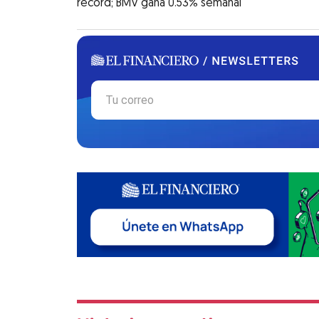
récord; BMV gana 0.53% semanal