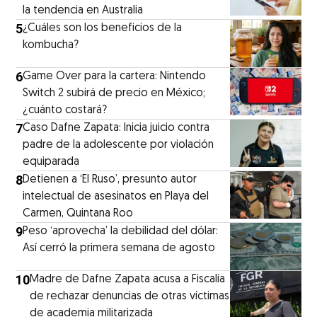
la tendencia en Australia
5
¿Cuáles son los beneficios de la
kombucha?
6
Game Over para la cartera: Nintendo
Switch 2 subirá de precio en México;
¿cuánto costará?
7
Caso Dafne Zapata: Inicia juicio contra
padre de la adolescente por violación
equiparada
8
Detienen a ‘El Ruso’, presunto autor
intelectual de asesinatos en Playa del
Carmen, Quintana Roo
9
Peso ‘aprovecha’ la debilidad del dólar:
Así cerró la primera semana de agosto
10
Madre de Dafne Zapata acusa a Fiscalía
de rechazar denuncias de otras víctimas
de academia militarizada