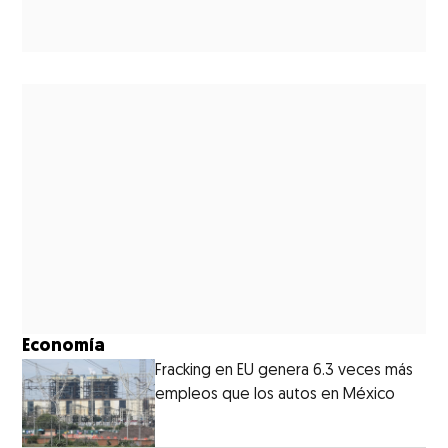
Economía
Fracking en EU genera 6.3 veces más
empleos que los autos en México