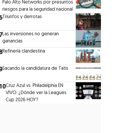
Palo Alto Networks por presuntos
riesgos para la seguridad nacional
6
Triunfos y derrotas
7
Las inversiones no generan
ganancias
8
Refinería clandestina
9
Sacando la candidatura de Tatis
10
Cruz Azul vs. Philadelphia EN
VIVO: ¿Dónde ver la Leagues
Cup 2026 HOY?