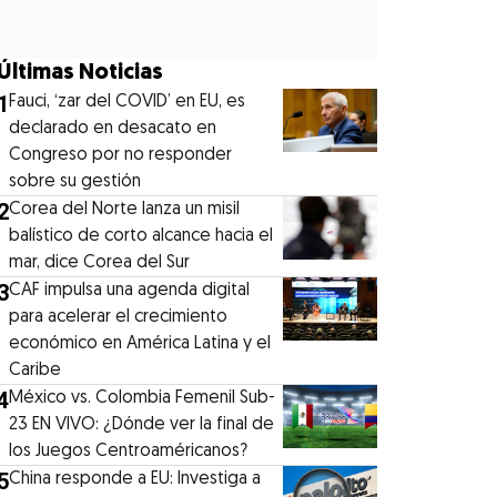
Últimas Noticias
1
Fauci, ‘zar del COVID’ en EU, es
declarado en desacato en
Congreso por no responder
sobre su gestión
2
Corea del Norte lanza un misil
balístico de corto alcance hacia el
mar, dice Corea del Sur
3
CAF impulsa una agenda digital
para acelerar el crecimiento
económico en América Latina y el
Caribe
4
México vs. Colombia Femenil Sub-
23 EN VIVO: ¿Dónde ver la final de
los Juegos Centroaméricanos?
5
China responde a EU: Investiga a