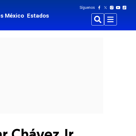
Síguenos
ts México
Estados
Buscar
Menu
ar Chávez Jr.