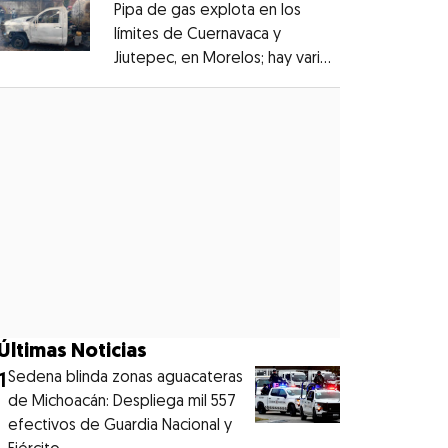
Pipa de gas explota en los
límites de Cuernavaca y
Jiutepec, en Morelos; hay varios
Opens in new window
heridos
Opens in new window
Últimas Noticias
1
Sedena blinda zonas aguacateras
de Michoacán: Despliega mil 557
efectivos de Guardia Nacional y