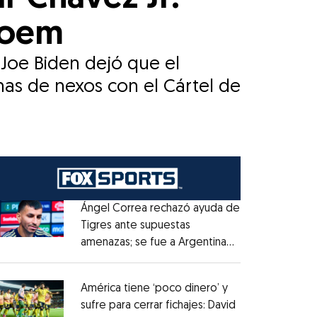
Noem
Joe Biden dejó que el
has de nexos con el Cártel de
Ángel Correa rechazó ayuda de
Tigres ante supuestas
amenazas; se fue a Argentina
Opens in new window
sin pago de River
Opens in new window
América tiene ‘poco dinero’ y
sufre para cerrar fichajes: David