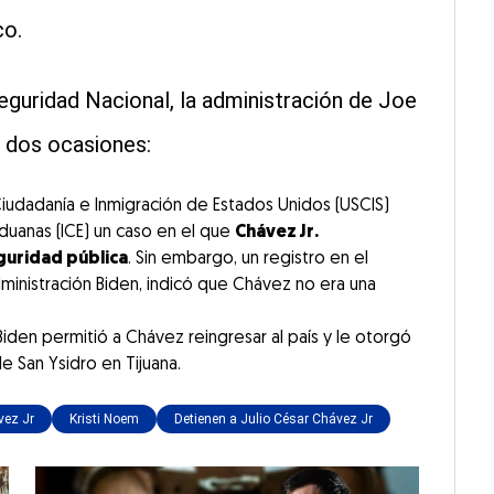
co.
guridad Nacional, la administración de Joe
n dos ocasiones:
 Ciudadanía e Inmigración de Estados Unidos (USCIS)
Aduanas (ICE) un caso en el que
Chávez Jr.
guridad pública
. Sin embargo, un registro en el
dministración Biden, indicó que Chávez no era una
 Biden permitió a Chávez reingresar al país y le otorgó
e San Ysidro en Tijuana.
vez Jr
Kristi Noem
Detienen a Julio César Chávez Jr