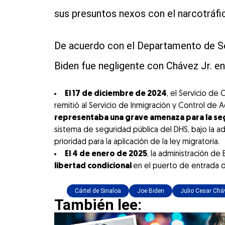
sus presuntos nexos con el narcotráfi
De acuerdo con el Departamento de Se
Biden fue negligente con Chávez Jr. e
El 17 de diciembre de 2024
, el Servicio de
remitió al Servicio de Inmigración y Control de 
representaba una grave amenaza para la se
sistema de seguridad pública del DHS, bajo la a
prioridad para la aplicación de la ley migratoria.
El 4 de enero de 2025
, la administración de
libertad condicional
en el puerto de entrada d
Cártel de Sinaloa
Joe Biden
Julio Cesar Chá
También lee: