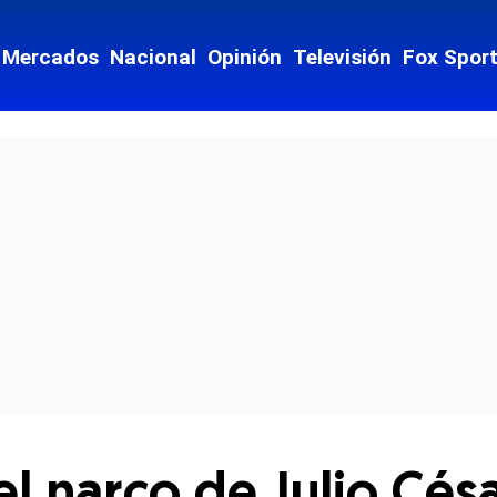
Mercados
Nacional
Opinión
Televisión
Fox Spor
cial-whatsapp
del narco de Julio Cés