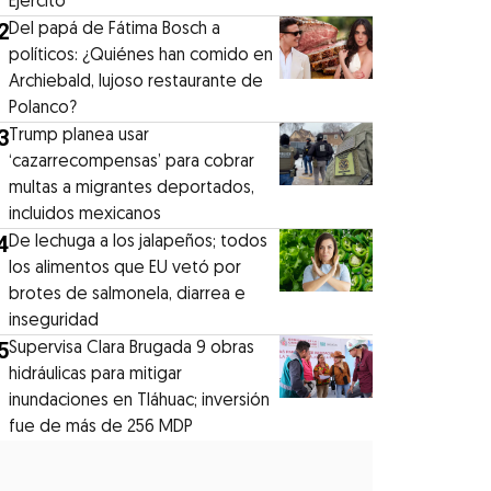
Ejército
2
⁠Del papá de Fátima Bosch a
políticos: ¿Quiénes han comido en
Archiebald, lujoso restaurante de
Polanco?
3
Trump planea usar
‘cazarrecompensas’ para cobrar
multas a migrantes deportados,
incluidos mexicanos
4
De lechuga a los jalapeños; todos
los alimentos que EU vetó por
brotes de salmonela, diarrea e
inseguridad
5
Supervisa Clara Brugada 9 obras
hidráulicas para mitigar
inundaciones en Tláhuac; inversión
fue de más de 256 MDP