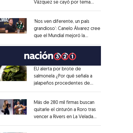
Vázquez se cayó por tema
Opens in new window
administrativo
Opens in new window
‘Nos ven diferente, un país
grandioso’: Canelo Álvarez cree
que el Mundial mejoró la
Opens in new window
imagen de México
Opens in new window
EU alerta por brote de
salmonela ¿Por qué señala a
jalapeños procedentes de
Opens in new window
México?
Opens in new window
Más de 280 mil firmas buscan
quitarle el cinturón a Roro tras
vencer a Rivers en La Velada
Opens in new window
del Año
Opens in new window