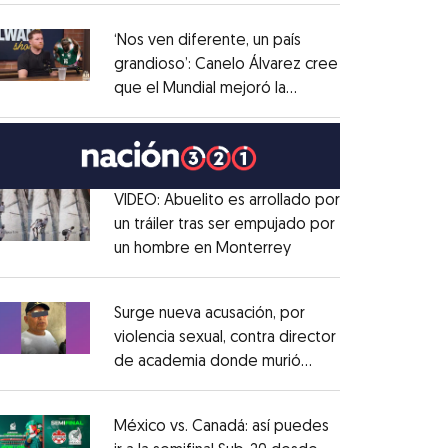
administrativo
Opens in new window
‘Nos ven diferente, un país
grandioso’: Canelo Álvarez cree
que el Mundial mejoró la
Opens in new window
imagen de México
Opens in new window
VIDEO: Abuelito es arrollado por
un tráiler tras ser empujado por
un hombre en Monterrey
Opens in new windo
Opens in new window
Surge nueva acusación, por
violencia sexual, contra director
de academia donde murió
Opens in new window
Dafne Zapata
Opens in new window
México vs. Canadá: así puedes