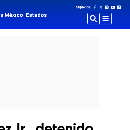
Síguenos
ts México
Estados
Buscar
Menu
ez Jr., detenido