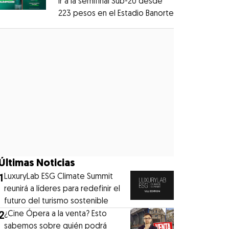
ir a la semifinal Sub-20 desde
223 pesos en el Estadio Banorte
Opens in new
Opens in new window
Últimas Noticias
1
LuxuryLab ESG Climate Summit
reunirá a líderes para redefinir el
futuro del turismo sostenible
2
¿Cine Ópera a la venta? Esto
sabemos sobre quién podrá