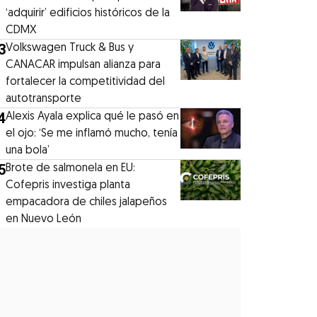
‘adquirir’ edificios históricos de la
CDMX
3
Volkswagen Truck & Bus y
CANACAR impulsan alianza para
fortalecer la competitividad del
autotransporte
4
Alexis Ayala explica qué le pasó en
el ojo: ‘Se me inflamó mucho, tenía
una bola’
5
Brote de salmonela en EU:
Cofepris investiga planta
empacadora de chiles jalapeños
en Nuevo León