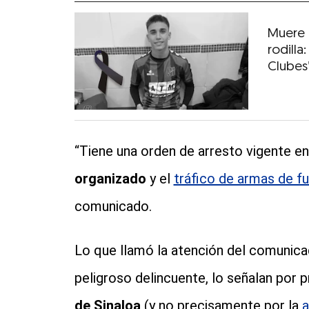
Muere 
rodill
Clubes
“Tiene una orden de arresto vigente e
organizado
y el
tráfico de armas de f
comunicado.
Lo que llamó la atención del comunica
peligroso delincuente, lo señalan por
de Sinaloa
(y no precisamente por la
a