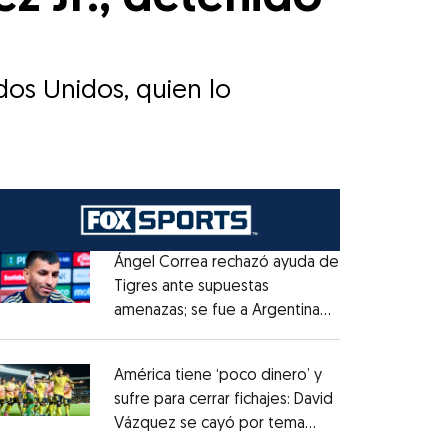
ados Unidos, quien lo
Ángel Correa rechazó ayuda de
Tigres ante supuestas
amenazas; se fue a Argentina
Opens in new window
sin pago de River
Opens in new window
América tiene ‘poco dinero’ y
sufre para cerrar fichajes: David
Vázquez se cayó por tema
Opens in new window