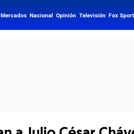
Mercados
Nacional
Opinión
Televisión
Fox Spor
cial-whatsapp
an a Julio César Cháv