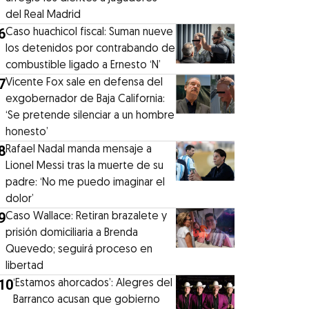
del Real Madrid
6
Caso huachicol fiscal: Suman nueve
los detenidos por contrabando de
combustible ligado a Ernesto ‘N’
7
Vicente Fox sale en defensa del
exgobernador de Baja California:
‘Se pretende silenciar a un hombre
honesto’
8
Rafael Nadal manda mensaje a
Lionel Messi tras la muerte de su
padre: ‘No me puedo imaginar el
dolor’
9
Caso Wallace: Retiran brazalete y
prisión domiciliaria a Brenda
Quevedo; seguirá proceso en
libertad
10
‘Estamos ahorcados’: Alegres del
Barranco acusan que gobierno