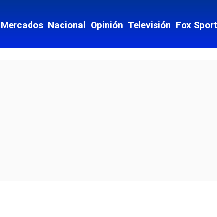
Mercados
Nacional
Opinión
Televisión
Fox Spor
culos
 Drink
imiento
io
iones
Opens in new window
cial-whatsapp