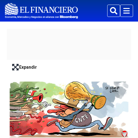
Buscar
Menu
Expandir
lead-art-block.fullscreen-enter