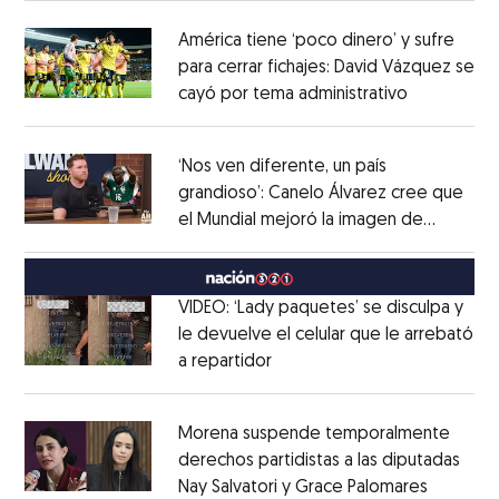
América tiene ‘poco dinero’ y sufre
para cerrar fichajes: David Vázquez se
cayó por tema administrativo
Opens in 
Opens in new window
‘Nos ven diferente, un país
grandioso’: Canelo Álvarez cree que
el Mundial mejoró la imagen de
Opens in new window
México
Opens in new window
VIDEO: ‘Lady paquetes’ se disculpa y
le devuelve el celular que le arrebató
a repartidor
Opens in new window
Opens in new window
Morena suspende temporalmente
derechos partidistas a las diputadas
Nay Salvatori y Grace Palomares
Opens i