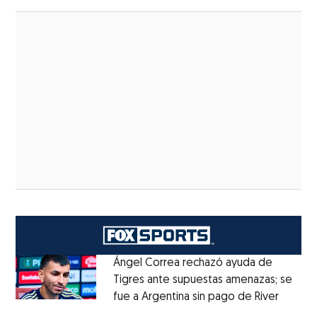
Ángel Correa rechazó ayuda de
Tigres ante supuestas amenazas; se
fue a Argentina sin pago de River
Opens 
Opens in new window